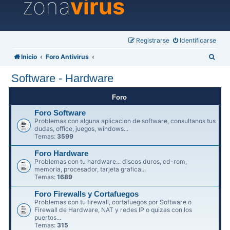
zona
virus
Registrarse
Identificarse
B
Inicio
Foro Antivirus
u
Software - Hardware
s
c
Foro
a
Foro Software
Problemas con alguna aplicacion de software, consultanos tus
r
dudas, office, juegos, windows...
Temas:
3599
Foro Hardware
Problemas con tu hardware... discos duros, cd-rom,
memoria, procesador, tarjeta grafica...
Temas:
1689
Foro Firewalls y Cortafuegos
Problemas con tu firewall, cortafuegos por Software o
Firewall de Hardware, NAT y redes IP o quizas con los
puertos...
Temas:
315