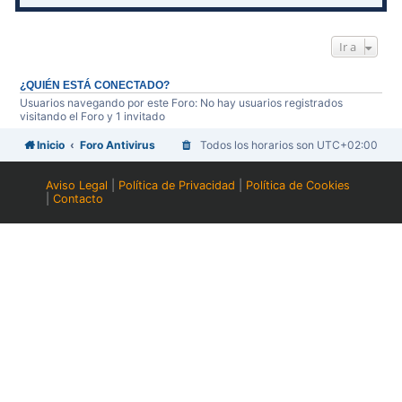
Ir a
¿QUIÉN ESTÁ CONECTADO?
Usuarios navegando por este Foro: No hay usuarios registrados
visitando el Foro y 1 invitado
Inicio
Foro Antivirus
Todos los horarios son
UTC+02:00
Aviso Legal
|
Política de Privacidad
|
Política de Cookies
|
Contacto