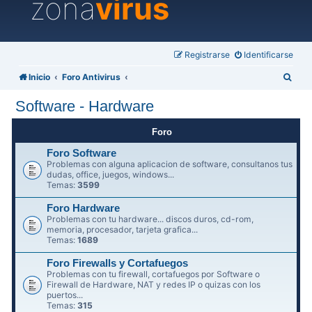
zona
virus
Registrarse
Identificarse
B
Inicio
Foro Antivirus
u
Software - Hardware
s
c
Foro
a
Foro Software
Problemas con alguna aplicacion de software, consultanos tus
r
dudas, office, juegos, windows...
Temas:
3599
Foro Hardware
Problemas con tu hardware... discos duros, cd-rom,
memoria, procesador, tarjeta grafica...
Temas:
1689
Foro Firewalls y Cortafuegos
Problemas con tu firewall, cortafuegos por Software o
Firewall de Hardware, NAT y redes IP o quizas con los
puertos...
Temas:
315