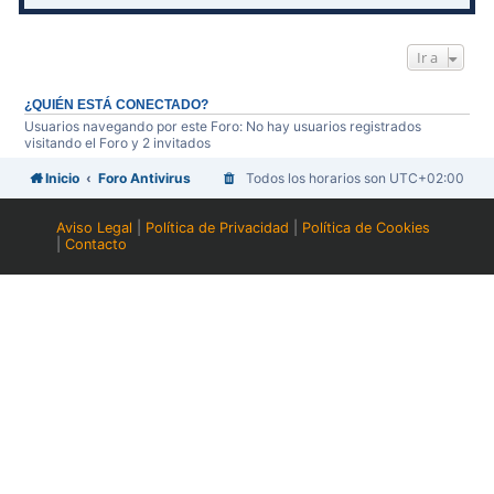
Ir a
¿QUIÉN ESTÁ CONECTADO?
Usuarios navegando por este Foro: No hay usuarios registrados
visitando el Foro y 2 invitados
Inicio
Foro Antivirus
Todos los horarios son
UTC+02:00
Aviso Legal
|
Política de Privacidad
|
Política de Cookies
|
Contacto