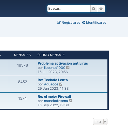
Buscar
Búsqueda ava
Registrarse
Identificarse
S
MENSAJES
ÚLTIMO MENSAJE
Problema activacion antivirus
18578
V
por
lleponet1000
e
16 Jul 2023, 20:56
r
Re: Teclado Lento
ú
8452
V
por
Aguacce
l
e
29 Jun 2023, 11:33
t
r
i
Re: el mejor Firewall
ú
m
1574
V
por
manolodosena
l
o
e
16 Sep 2022, 19:30
t
m
r
i
e
ú
m
n
l
o
s
Ir a
t
m
a
i
e
j