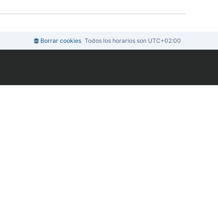
m
n
e
o
s
m
a
e
j
n
e
s
Borrar cookies
Todos los horarios son
UTC+02:00
a
j
e