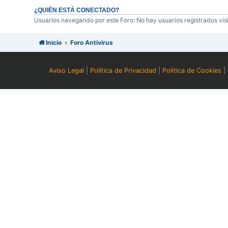
¿QUIÉN ESTÁ CONECTADO?
Usuarios navegando por este Foro: No hay usuarios registrados visi
Inicio
Foro Antivirus
Aviso Legal
|
Política de Privacidad
|
Política de Cookies
|