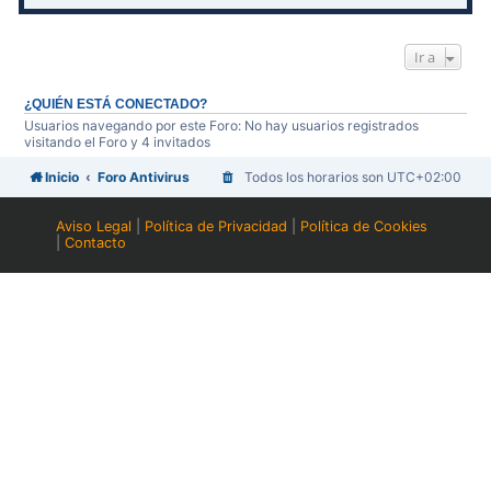
Ir a
¿QUIÉN ESTÁ CONECTADO?
Usuarios navegando por este Foro: No hay usuarios registrados
visitando el Foro y 4 invitados
Inicio
Foro Antivirus
Todos los horarios son
UTC+02:00
Aviso Legal
|
Política de Privacidad
|
Política de Cookies
|
Contacto