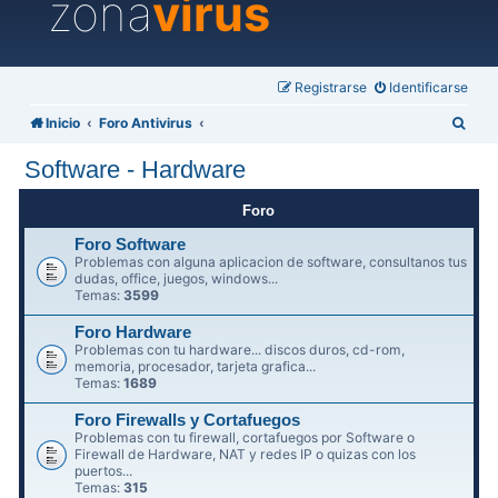
zona
virus
Registrarse
Identificarse
B
Inicio
Foro Antivirus
u
Software - Hardware
s
c
Foro
a
Foro Software
Problemas con alguna aplicacion de software, consultanos tus
r
dudas, office, juegos, windows...
Temas:
3599
Foro Hardware
Problemas con tu hardware... discos duros, cd-rom,
memoria, procesador, tarjeta grafica...
Temas:
1689
Foro Firewalls y Cortafuegos
Problemas con tu firewall, cortafuegos por Software o
Firewall de Hardware, NAT y redes IP o quizas con los
puertos...
Temas:
315