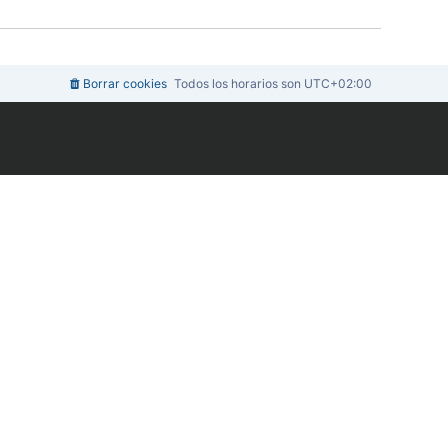
m
n
e
o
s
m
a
e
j
n
e
s
Borrar cookies
Todos los horarios son
UTC+02:00
a
j
e