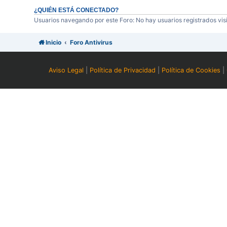
¿QUIÉN ESTÁ CONECTADO?
Usuarios navegando por este Foro: No hay usuarios registrados visi
Inicio
Foro Antivirus
Aviso Legal
|
Política de Privacidad
|
Política de Cookies
|