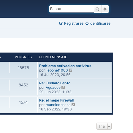
Buscar
Búsqueda ava
Registrarse
Identificarse
S
MENSAJES
ÚLTIMO MENSAJE
Problema activacion antivirus
18578
V
por
lleponet1000
e
16 Jul 2023, 20:56
r
Re: Teclado Lento
ú
8452
V
por
Aguacce
l
e
29 Jun 2023, 11:33
t
r
i
Re: el mejor Firewall
ú
m
1574
V
por
manolodosena
l
o
e
16 Sep 2022, 19:30
t
m
r
i
e
ú
m
n
l
o
s
Ir a
t
m
a
i
e
j