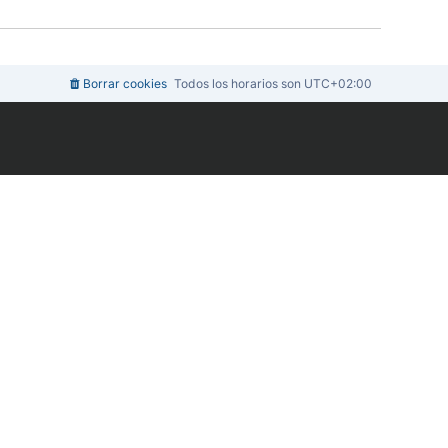
m
n
e
o
s
m
a
e
j
n
e
s
Borrar cookies
Todos los horarios son
UTC+02:00
a
j
e