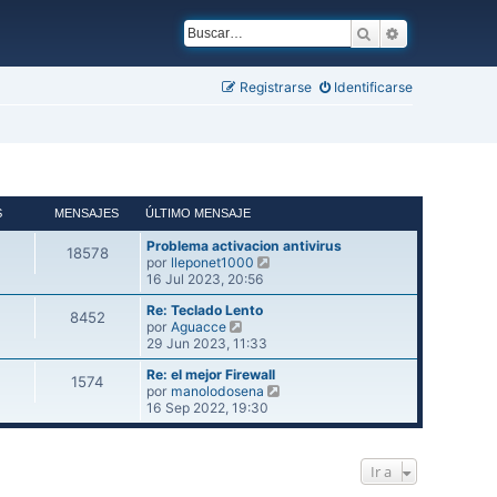
Buscar
Búsqueda ava
Registrarse
Identificarse
S
MENSAJES
ÚLTIMO MENSAJE
Problema activacion antivirus
18578
V
por
lleponet1000
e
16 Jul 2023, 20:56
r
Re: Teclado Lento
ú
8452
V
por
Aguacce
l
e
29 Jun 2023, 11:33
t
r
i
Re: el mejor Firewall
ú
m
1574
V
por
manolodosena
l
o
e
16 Sep 2022, 19:30
t
m
r
i
e
ú
m
n
l
o
s
Ir a
t
m
a
i
e
j