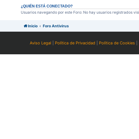
¿QUIÉN ESTÁ CONECTADO?
Usuarios navegando por este Foro: No hay usuarios registrados visi
Inicio
Foro Antivirus
Aviso Legal
|
Política de Privacidad
|
Política de Cookies
|