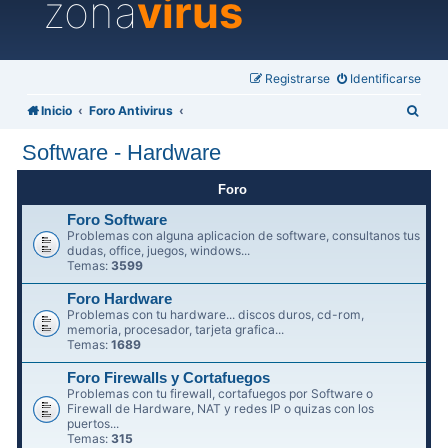
zona
virus
Registrarse
Identificarse
B
Inicio
Foro Antivirus
u
Software - Hardware
s
c
Foro
a
Foro Software
Problemas con alguna aplicacion de software, consultanos tus
r
dudas, office, juegos, windows...
Temas:
3599
Foro Hardware
Problemas con tu hardware... discos duros, cd-rom,
memoria, procesador, tarjeta grafica...
Temas:
1689
Foro Firewalls y Cortafuegos
Problemas con tu firewall, cortafuegos por Software o
Firewall de Hardware, NAT y redes IP o quizas con los
puertos...
Temas:
315