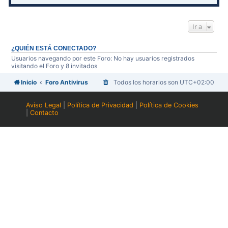
Ir a
¿QUIÉN ESTÁ CONECTADO?
Usuarios navegando por este Foro: No hay usuarios registrados
visitando el Foro y 8 invitados
Inicio
Foro Antivirus
Todos los horarios son
UTC+02:00
Aviso Legal
|
Política de Privacidad
|
Política de Cookies
|
Contacto