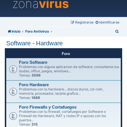
zona
virus
Registrarse
Identificarse
B
Inicio
Foro Antivirus
u
Software - Hardware
s
c
Foro
a
Foro Software
Problemas con alguna aplicacion de software, consultanos tus
r
dudas, office, juegos, windows...
Temas:
3599
Foro Hardware
Problemas con tu hardware... discos duros, cd-rom,
memoria, procesador, tarjeta grafica...
Temas:
1689
Foro Firewalls y Cortafuegos
Problemas con tu firewall, cortafuegos por Software o
Firewall de Hardware, NAT y redes IP o quizas con los
puertos...
Temas:
315