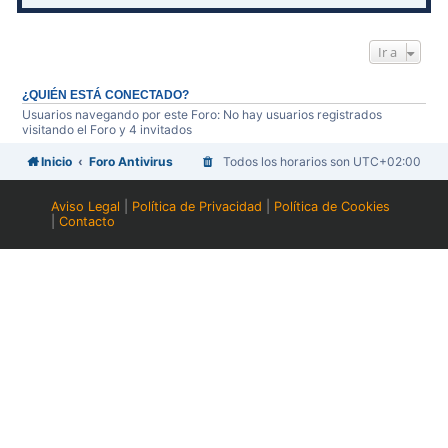
Ir a
¿QUIÉN ESTÁ CONECTADO?
Usuarios navegando por este Foro: No hay usuarios registrados
visitando el Foro y 4 invitados
Inicio
Foro Antivirus
Todos los horarios son
UTC+02:00
Aviso Legal
|
Política de Privacidad
|
Política de Cookies
|
Contacto