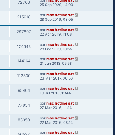
por
msc hotline sat
72766
25 Sep 2020, 14:09
por
msc hotline sat
215018
28 Sep 2019, 08:05
por
msc hotline sat
297807
22 Abr 2019, 11:08
por
msc hotline sat
124643
28 Ene 2019, 10:55
por
msc hotline sat
144164
21 Jun 2018, 05:58
por
msc hotline sat
112830
23 Mar 2017, 06:56
por
msc hotline sat
95404
19 Jul 2016, 11:44
por
msc hotline sat
77954
27 Mar 2016, 11:16
por
msc hotline sat
83350
22 Mar 2016, 08:14
por
msc hotline sat
56537