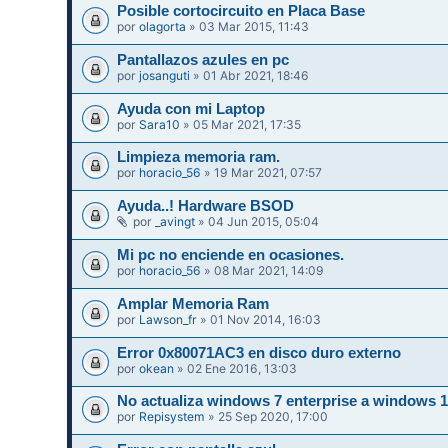
Posible cortocircuito en Placa Base
por
olagorta
» 03 Mar 2015, 11:43
Pantallazos azules en pc
por
josanguti
» 01 Abr 2021, 18:46
Ayuda con mi Laptop
por
Sara10
» 05 Mar 2021, 17:35
Limpieza memoria ram.
por
horacio_56
» 19 Mar 2021, 07:57
Ayuda..! Hardware BSOD
por
_avingt
» 04 Jun 2015, 05:04
Mi pc no enciende en ocasiones.
por
horacio_56
» 08 Mar 2021, 14:09
Amplar Memoria Ram
por
Lawson_fr
» 01 Nov 2014, 16:03
Error 0x80071AC3 en disco duro externo
por
okean
» 02 Ene 2016, 13:03
No actualiza windows 7 enterprise a windows 
por
Repisystem
» 25 Sep 2020, 17:00