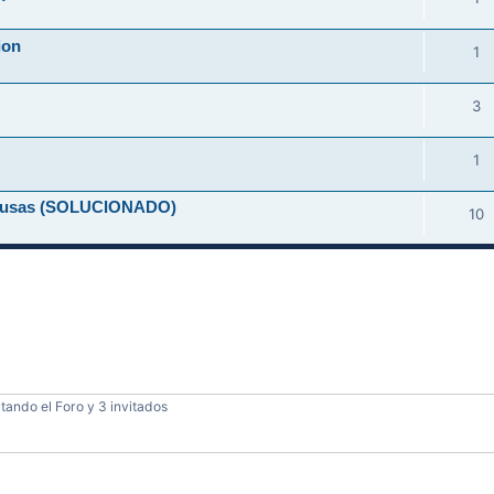
ion
1
3
1
-causas (SOLUCIONADO)
10
tando el Foro y 3 invitados