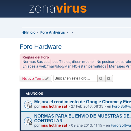
zona
virus
Inicio
Foro Antivirus
Foro Hardware
Reglas del Foro
Normas Basicas
|
Los Titulos, dicen mucho
|
No postear en parale
Enlaces a web/mail/blog/Msn NO estan permitidos
|
Mensajes Pr
Buscar
Búsqueda 
Nuevo Tema
ANUNCIOS
Mejora el rendimiento de Google Chrome y Fire
por
msc hotline sat
» 27 Feb 2016, 08:35 » en
Foro Softw
NORMAS PARA EL ENVIO DE MUESTRAS DE
CONTROLAR
por
msc hotline sat
» 09 Ene 2013, 11:15 » en
Foro Softwa