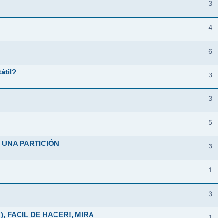
3
o
4
6
átil?
3
3
5
UNA PARTICIÓN
3
1
3
), FACIL DE HACER!, MIRA
1