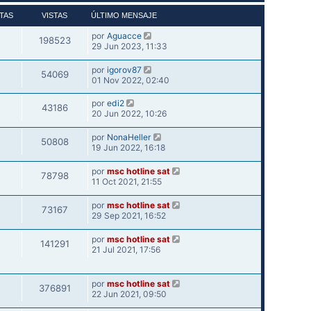
TAS
VISTAS
ÚLTIMO MENSAJE
por
Aguacce
198523
29 Jun 2023, 11:33
por
igorov87
54069
01 Nov 2022, 02:40
por
edi2
43186
20 Jun 2022, 10:26
por
NonaHeller
50808
19 Jun 2022, 16:18
por
msc hotline sat
78798
11 Oct 2021, 21:55
por
msc hotline sat
73167
29 Sep 2021, 16:52
por
msc hotline sat
141291
21 Jul 2021, 17:56
por
msc hotline sat
376891
22 Jun 2021, 09:50