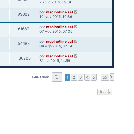
23 Dic 2015, 15:34
por
msc hotline sat
99082
10 Nov 2015, 10:36
por
msc hotline sat
61687
07 Ago 2015, 07:06
por
msc hotline sat
54488
04 Ago 2015, 07:14
por
msc hotline sat
136283
31 Jul 2015, 14:56
Página
1
de
55
1
2
3
4
5
55
Siguiente
1689 temas
…
Ir a