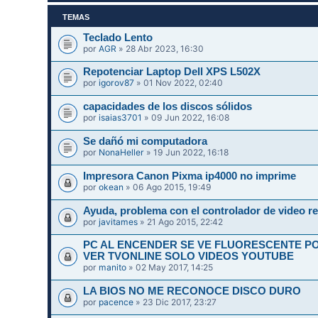
TEMAS
Teclado Lento
por
AGR
» 28 Abr 2023, 16:30
Repotenciar Laptop Dell XPS L502X
por
igorov87
» 01 Nov 2022, 02:40
capacidades de los discos sólidos
por
isaias3701
» 09 Jun 2022, 16:08
Se dañó mi computadora
por
NonaHeller
» 19 Jun 2022, 16:18
Impresora Canon Pixma ip4000 no imprime
por
okean
» 06 Ago 2015, 19:49
Ayuda, problema con el controlador de video re
por
javitames
» 21 Ago 2015, 22:42
PC AL ENCENDER SE VE FLUORESCENTE P
VER TVONLINE SOLO VIDEOS YOUTUBE
por
manito
» 02 May 2017, 14:25
LA BIOS NO ME RECONOCE DISCO DURO
por
pacence
» 23 Dic 2017, 23:27