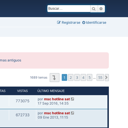
Buscar
Búsqueda ava
Registrarse
Identificarse
emas antiguos
Página
1
de
55
1
2
3
4
5
55
Siguiente
1689 temas
…
TAS
VISTAS
ÚLTIMO MENSAJE
por
msc hotline sat
773075
17 Sep 2016, 14:35
por
msc hotline sat
672733
09 Ene 2013, 11:15