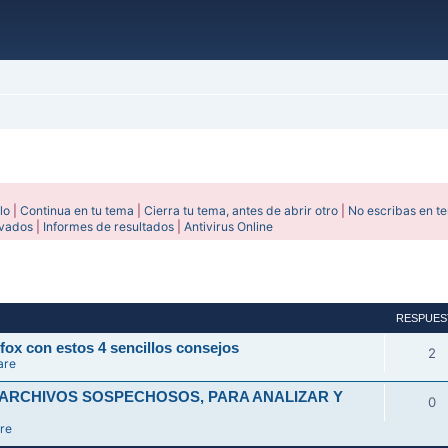
lo
|
Continua en tu tema
|
Cierra tu tema, antes de abrir otro
|
No escribas en t
ivados
|
Informes de resultados
|
Antivirus Online
avanzada
RESPUES
fox con estos 4 sencillos consejos
2
are
 ARCHIVOS SOSPECHOSOS, PARA ANALIZAR Y
0
re