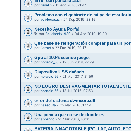
Error con pantalla azul
por
raselin
» 11 Ago 2016, 21:44
Problema con el gabinete de mi pc de escritori
por
pablocasas
» 24 Sep 2019, 23:16
Necesito Ayuda Porfa!
por
Belldandy1980
» 04 Abr 2019, 19:39
Que base de refrigeración comprar para un port
por
ilernet
» 22 Ene 2019, 20:17
Gpu al 100% cuando juego.
por
horacio_56
» 19 Jun 2018, 22:29
Dispositivo USB dañado
por
horacio_56
» 21 Mar 2017, 21:59
NO LOGRO DESFRAGMENTAR TOTALMENTE 
por
horacio_56
» 18 Jul 2016, 07:53
error del sistema dwmcore.dll
por
nasecuta
» 25 Mar 2016, 17:54
Una piecita que no se de dónde es
por
aprengo
» 21 Mar 2016, 16:01
BATERIA INNAGOTABLE (PC, LAP, AUTO, ETC