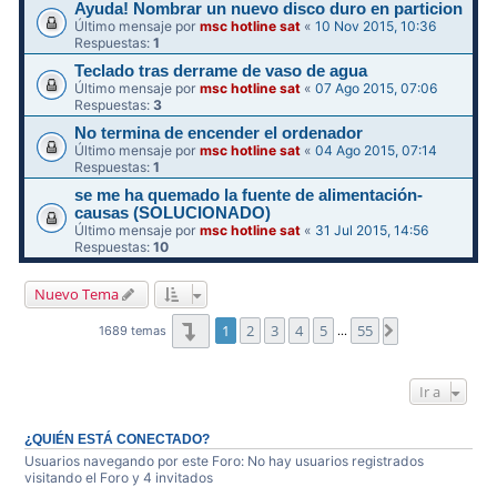
Ayuda! Nombrar un nuevo disco duro en particion
Último mensaje por
msc hotline sat
«
10 Nov 2015, 10:36
Respuestas:
1
Teclado tras derrame de vaso de agua
Último mensaje por
msc hotline sat
«
07 Ago 2015, 07:06
Respuestas:
3
No termina de encender el ordenador
Último mensaje por
msc hotline sat
«
04 Ago 2015, 07:14
Respuestas:
1
se me ha quemado la fuente de alimentación-
causas (SOLUCIONADO)
Último mensaje por
msc hotline sat
«
31 Jul 2015, 14:56
Respuestas:
10
Nuevo Tema
Página
1
de
55
1
2
3
4
5
55
Siguiente
1689 temas
…
Ir a
¿QUIÉN ESTÁ CONECTADO?
Usuarios navegando por este Foro: No hay usuarios registrados
visitando el Foro y 4 invitados