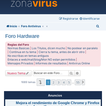
zona
virus
Registrarse
Identificarse
B
Inicio
Foro Antivirus
u
Foro Hardware
s
c
Reglas del Foro
Normas Basicas
|
Los Titulos, dicen mucho
|
No postear en paralelo
a
|
Continua en tu tema
|
Cierra tu tema, antes de abrir otro
|
No escribas en temas antiguos
r
Enlaces a web/mail/blog/Msn NO estan permitidos
|
Mensajes Privados
|
Informes de resultados
|
Antivirus Online
Buscar
Búsqueda avanzad
Nuevo Tema
Página
1
de
55
1
2
3
4
5
55
Siguiente
1689 temas
…
Anuncios
Mejora el rendimiento de Google Chrome y Firefox