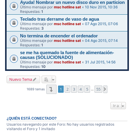
Ayuda! Nombrar un nuevo disco duro en particion
Último mensaje por
msc hotline sat
«
10 Nov 2015, 10:36
Respuestas:
1
Teclado tras derrame de vaso de agua
Último mensaje por
msc hotline sat
«
07 Ago 2015, 07:06
Respuestas:
3
No termina de encender el ordenador
Último mensaje por
msc hotline sat
«
04 Ago 2015, 07:14
Respuestas:
1
se me ha quemado la fuente de alimentación-
causas (SOLUCIONADO)
Último mensaje por
msc hotline sat
«
31 Jul 2015, 14:56
Respuestas:
10
Nuevo Tema
Página
1
de
55
1
2
3
4
5
55
Siguiente
1689 temas
…
Ir a
¿QUIÉN ESTÁ CONECTADO?
Usuarios navegando por este Foro: No hay usuarios registrados
visitando el Foro y 1 invitado