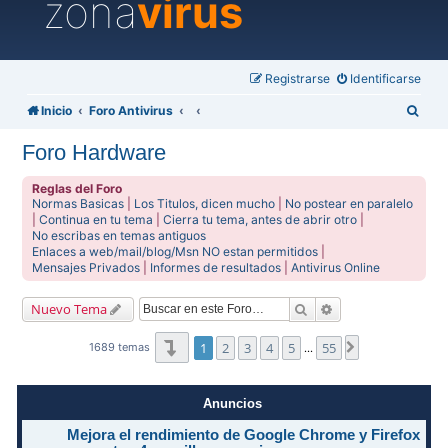
zona
virus
Registrarse
Identificarse
B
Inicio
Foro Antivirus
u
Foro Hardware
s
c
Reglas del Foro
Normas Basicas
|
Los Titulos, dicen mucho
|
No postear en paralelo
a
|
Continua en tu tema
|
Cierra tu tema, antes de abrir otro
|
No escribas en temas antiguos
r
Enlaces a web/mail/blog/Msn NO estan permitidos
|
Mensajes Privados
|
Informes de resultados
|
Antivirus Online
Buscar
Búsqueda avanzad
Nuevo Tema
Página
1
de
55
1
2
3
4
5
55
Siguiente
1689 temas
…
Anuncios
Mejora el rendimiento de Google Chrome y Firefox