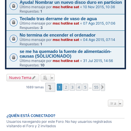
Ayuda! Nombrar un nuevo disco duro en particion
Último mensaje por
msc hotline sat
«
10 Nov 2015, 10:36
Respuestas:
1
Teclado tras derrame de vaso de agua
Último mensaje por
msc hotline sat
«
07 Ago 2015, 07:06
Respuestas:
3
No termina de encender el ordenador
Último mensaje por
msc hotline sat
«
04 Ago 2015, 07:14
Respuestas:
1
se me ha quemado la fuente de alimentación-
causas (SOLUCIONADO)
Último mensaje por
msc hotline sat
«
31 Jul 2015, 14:56
Respuestas:
10
Nuevo Tema
Página
1
de
55
1
2
3
4
5
55
Siguiente
1689 temas
…
Ir a
¿QUIÉN ESTÁ CONECTADO?
Usuarios navegando por este Foro: No hay usuarios registrados
visitando el Foro y 2 invitados