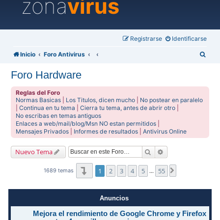
zona
virus
Registrarse
Identificarse
B
Inicio
Foro Antivirus
u
Foro Hardware
s
c
Reglas del Foro
Normas Basicas
|
Los Titulos, dicen mucho
|
No postear en paralelo
a
|
Continua en tu tema
|
Cierra tu tema, antes de abrir otro
|
No escribas en temas antiguos
r
Enlaces a web/mail/blog/Msn NO estan permitidos
|
Mensajes Privados
|
Informes de resultados
|
Antivirus Online
Buscar
Búsqueda avanzad
Nuevo Tema
Página
1
de
55
1
2
3
4
5
55
Siguiente
1689 temas
…
Anuncios
Mejora el rendimiento de Google Chrome y Firefox