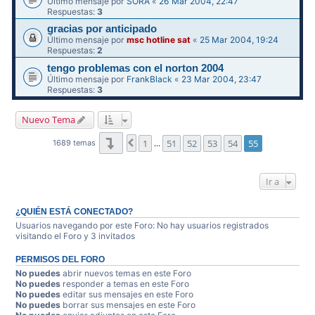
Último mensaje por
SORA
«
26 Mar 2004, 22:47
Respuestas:
3
gracias por anticipado
Último mensaje por
msc hotline sat
«
25 Mar 2004, 19:24
Respuestas:
2
tengo problemas con el norton 2004
Último mensaje por
FrankBlack
«
23 Mar 2004, 23:47
Respuestas:
3
Nuevo Tema
Página
55
de
55
1
51
52
53
54
55
Anterior
1689 temas
…
Ir a
¿QUIÉN ESTÁ CONECTADO?
Usuarios navegando por este Foro: No hay usuarios registrados
visitando el Foro y 3 invitados
PERMISOS DEL FORO
No puedes
abrir nuevos temas en este Foro
No puedes
responder a temas en este Foro
No puedes
editar sus mensajes en este Foro
No puedes
borrar sus mensajes en este Foro