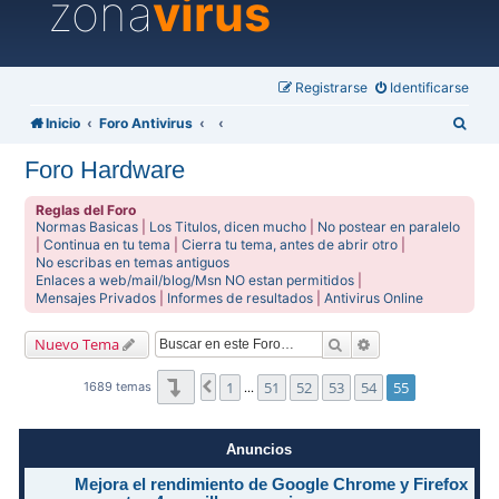
zona
virus
Registrarse
Identificarse
B
Inicio
Foro Antivirus
u
Foro Hardware
s
c
Reglas del Foro
Normas Basicas
|
Los Titulos, dicen mucho
|
No postear en paralelo
a
|
Continua en tu tema
|
Cierra tu tema, antes de abrir otro
|
No escribas en temas antiguos
r
Enlaces a web/mail/blog/Msn NO estan permitidos
|
Mensajes Privados
|
Informes de resultados
|
Antivirus Online
Buscar
Búsqueda avanzad
Nuevo Tema
Página
55
de
55
1
51
52
53
54
55
Anterior
1689 temas
…
Anuncios
Mejora el rendimiento de Google Chrome y Firefox