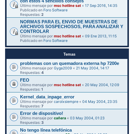
con estos 4 sencillos consejos
Último mensaje por
msc hotline sat
«
17 Sep 2016, 14:35
Publicado en
Foro Software
Respuestas:
2
NORMAS PARA EL ENVIO DE MUESTRAS DE
ARCHIVOS SOSPECHOSOS, PARA ANALIZAR Y
CONTROLAR
Último mensaje por
msc hotline sat
«
09 Ene 2013, 11:15
Publicado en
Foro Software
Temas
problemas con un quemadora externa hp 7200e
Último mensaje por
Gyga2009
«
21 May 2004, 14:17
Respuestas:
4
FEO
Último mensaje por
msc hotline sat
«
20 May 2004, 12:09
Respuestas:
1
Kernel_data_inpage_error
Último mensaje por
carolxsiempre
«
04 May 2004, 23:35
Respuestas:
7
Error de dispositivo!
Último mensaje por
cañera
«
03 May 2004, 01:23
Respuestas:
3
No tengo línea telefónica