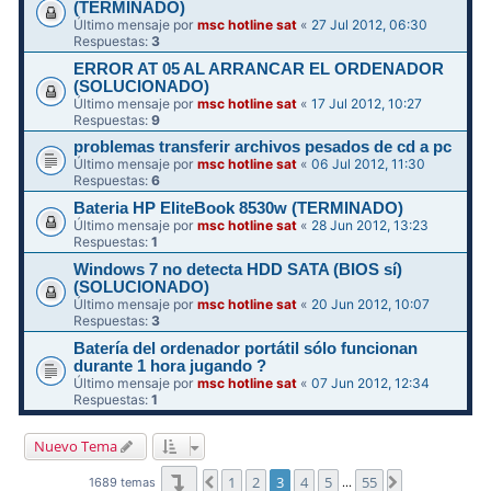
(TERMINADO)
Último mensaje por
msc hotline sat
«
27 Jul 2012, 06:30
Respuestas:
3
ERROR AT 05 AL ARRANCAR EL ORDENADOR
(SOLUCIONADO)
Último mensaje por
msc hotline sat
«
17 Jul 2012, 10:27
Respuestas:
9
problemas transferir archivos pesados de cd a pc
Último mensaje por
msc hotline sat
«
06 Jul 2012, 11:30
Respuestas:
6
Bateria HP EliteBook 8530w (TERMINADO)
Último mensaje por
msc hotline sat
«
28 Jun 2012, 13:23
Respuestas:
1
Windows 7 no detecta HDD SATA (BIOS sí)
(SOLUCIONADO)
Último mensaje por
msc hotline sat
«
20 Jun 2012, 10:07
Respuestas:
3
Batería del ordenador portátil sólo funcionan
durante 1 hora jugando ?
Último mensaje por
msc hotline sat
«
07 Jun 2012, 12:34
Respuestas:
1
Nuevo Tema
Página
3
de
55
1
2
3
4
5
55
Anterior
Siguiente
1689 temas
…