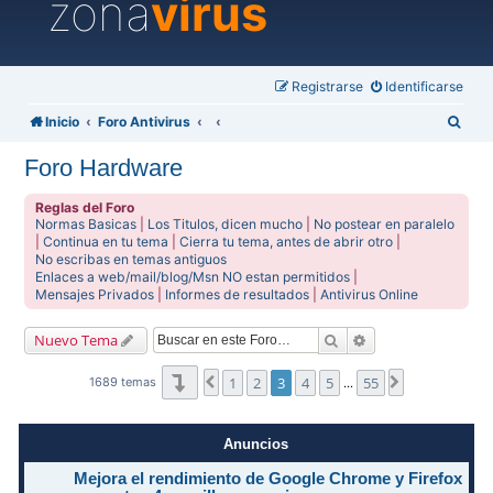
zona
virus
Registrarse
Identificarse
B
Inicio
Foro Antivirus
u
Foro Hardware
s
c
Reglas del Foro
Normas Basicas
|
Los Titulos, dicen mucho
|
No postear en paralelo
a
|
Continua en tu tema
|
Cierra tu tema, antes de abrir otro
|
No escribas en temas antiguos
r
Enlaces a web/mail/blog/Msn NO estan permitidos
|
Mensajes Privados
|
Informes de resultados
|
Antivirus Online
Buscar
Búsqueda avanzad
Nuevo Tema
Página
3
de
55
1
2
3
4
5
55
Anterior
Siguiente
1689 temas
…
Anuncios
Mejora el rendimiento de Google Chrome y Firefox