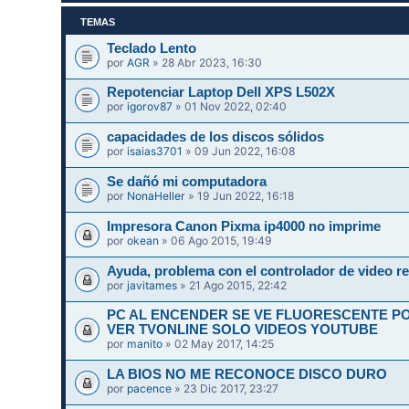
TEMAS
Teclado Lento
por
AGR
» 28 Abr 2023, 16:30
Repotenciar Laptop Dell XPS L502X
por
igorov87
» 01 Nov 2022, 02:40
capacidades de los discos sólidos
por
isaias3701
» 09 Jun 2022, 16:08
Se dañó mi computadora
por
NonaHeller
» 19 Jun 2022, 16:18
Impresora Canon Pixma ip4000 no imprime
por
okean
» 06 Ago 2015, 19:49
Ayuda, problema con el controlador de video re
por
javitames
» 21 Ago 2015, 22:42
PC AL ENCENDER SE VE FLUORESCENTE P
VER TVONLINE SOLO VIDEOS YOUTUBE
por
manito
» 02 May 2017, 14:25
LA BIOS NO ME RECONOCE DISCO DURO
por
pacence
» 23 Dic 2017, 23:27