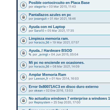
Posible cortocircuito en Placa Base
por
olagorta
» 03 Mar 2015, 11:43
Pantallazos azules en pc
por
josanguti
» 01 Abr 2021, 18:46
Ayuda con mi Laptop
por
Sara10
» 05 Mar 2021, 17:35
Limpieza memoria ram.
por
horacio_56
» 19 Mar 2021, 07:57
Ayuda..! Hardware BSOD
por
_avingt
» 04 Jun 2015, 05:04
Mi pc no enciende en ocasiones.
por
horacio_56
» 08 Mar 2021, 14:09
Amplar Memoria Ram
por
Lawson_fr
» 01 Nov 2014, 16:03
Error 0x80071AC3 en disco duro externo
por
okean
» 02 Ene 2016, 13:03
No actualiza windows 7 enterprise a windows 
por
Repisystem
» 25 Sep 2020, 17:00