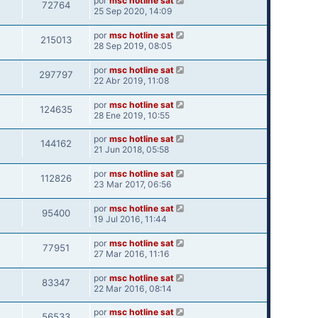
por
msc hotline sat
72764
25 Sep 2020, 14:09
por
msc hotline sat
215013
28 Sep 2019, 08:05
por
msc hotline sat
297797
22 Abr 2019, 11:08
por
msc hotline sat
124635
28 Ene 2019, 10:55
por
msc hotline sat
144162
21 Jun 2018, 05:58
por
msc hotline sat
112826
23 Mar 2017, 06:56
por
msc hotline sat
95400
19 Jul 2016, 11:44
por
msc hotline sat
77951
27 Mar 2016, 11:16
por
msc hotline sat
83347
22 Mar 2016, 08:14
por
msc hotline sat
56533