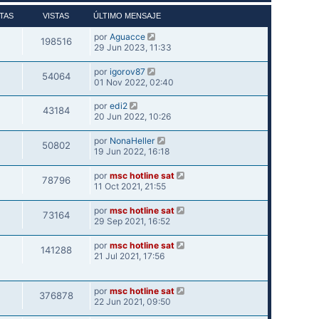
TAS
VISTAS
ÚLTIMO MENSAJE
por
Aguacce
198516
29 Jun 2023, 11:33
por
igorov87
54064
01 Nov 2022, 02:40
por
edi2
43184
20 Jun 2022, 10:26
por
NonaHeller
50802
19 Jun 2022, 16:18
por
msc hotline sat
78796
11 Oct 2021, 21:55
por
msc hotline sat
73164
29 Sep 2021, 16:52
por
msc hotline sat
141288
21 Jul 2021, 17:56
por
msc hotline sat
376878
22 Jun 2021, 09:50