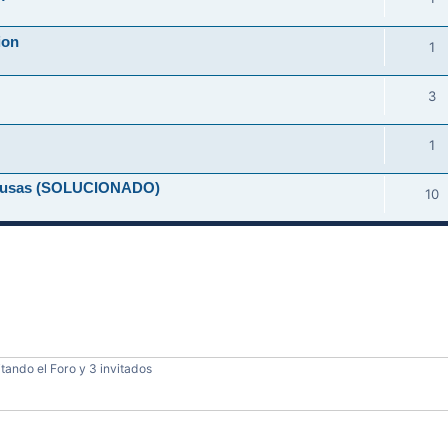
ion
1
3
1
-causas (SOLUCIONADO)
10
tando el Foro y 3 invitados