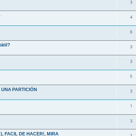
3
o
4
6
átil?
3
3
5
UNA PARTICIÓN
3
1
3
), FACIL DE HACER!, MIRA
1