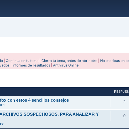
lo
|
Continua en tu tema
|
Cierra tu tema, antes de abrir otro
|
No escribas en t
ivados
|
Informes de resultados
|
Antivirus Online
avanzada
RESPUES
fox con estos 4 sencillos consejos
2
are
 ARCHIVOS SOSPECHOSOS, PARA ANALIZAR Y
0
re