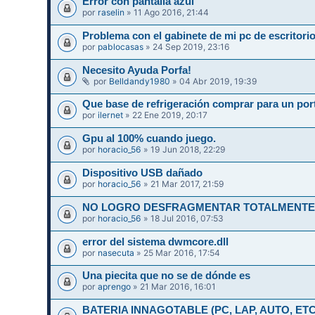
Error con pantalla azul
por
raselin
» 11 Ago 2016, 21:44
Problema con el gabinete de mi pc de escritori
por
pablocasas
» 24 Sep 2019, 23:16
Necesito Ayuda Porfa!
por
Belldandy1980
» 04 Abr 2019, 19:39
Que base de refrigeración comprar para un port
por
ilernet
» 22 Ene 2019, 20:17
Gpu al 100% cuando juego.
por
horacio_56
» 19 Jun 2018, 22:29
Dispositivo USB dañado
por
horacio_56
» 21 Mar 2017, 21:59
NO LOGRO DESFRAGMENTAR TOTALMENTE 
por
horacio_56
» 18 Jul 2016, 07:53
error del sistema dwmcore.dll
por
nasecuta
» 25 Mar 2016, 17:54
Una piecita que no se de dónde es
por
aprengo
» 21 Mar 2016, 16:01
BATERIA INNAGOTABLE (PC, LAP, AUTO, ETC