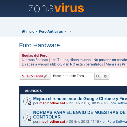
zona
virus
Inicio
Foro Antivirus
Foro Hardware
Reglas del Foro
Normas Basicas
|
Los Titulos, dicen mucho
|
No postear en parale
Enlaces a web/mail/blog/Msn NO estan permitidos
|
Mensajes Pr
Buscar
Búsqueda 
Nuevo Tema
ANUNCIOS
Mejora el rendimiento de Google Chrome y Fire
por
msc hotline sat
» 27 Feb 2016, 08:35 » en
Foro Softw
NORMAS PARA EL ENVIO DE MUESTRAS DE
CONTROLAR
por
msc hotline sat
» 09 Ene 2013, 11:15 » en
Foro Softwa