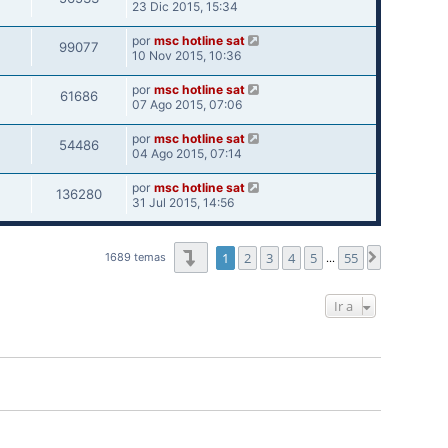
23 Dic 2015, 15:34
por
msc hotline sat
99077
10 Nov 2015, 10:36
por
msc hotline sat
61686
07 Ago 2015, 07:06
por
msc hotline sat
54486
04 Ago 2015, 07:14
por
msc hotline sat
136280
31 Jul 2015, 14:56
Página
1
de
55
1
2
3
4
5
55
Siguiente
1689 temas
…
Ir a