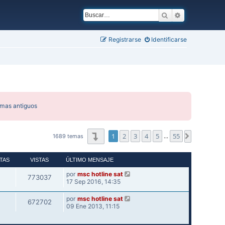
Buscar
Búsqueda ava
Registrarse
Identificarse
emas antiguos
Página
1
de
55
1
2
3
4
5
55
Siguiente
1689 temas
…
TAS
VISTAS
ÚLTIMO MENSAJE
por
msc hotline sat
773037
17 Sep 2016, 14:35
por
msc hotline sat
672702
09 Ene 2013, 11:15