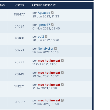
TAS
VISTAS
ÚLTIMO MENSAJE
por
Aguacce
198477
29 Jun 2023, 11:33
por
igorov87
54034
01 Nov 2022, 02:40
por
edi2
43160
20 Jun 2022, 10:26
por
NonaHeller
50771
19 Jun 2022, 16:18
por
msc hotline sat
78777
11 Oct 2021, 21:55
por
msc hotline sat
73149
29 Sep 2021, 16:52
por
msc hotline sat
141271
21 Jul 2021, 17:56
por
msc hotline sat
376837
22 Jun 2021, 09:50