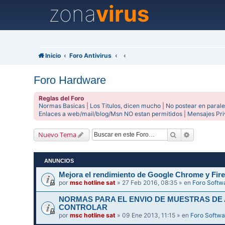
zona
virus
Inicio
Foro Antivirus
Foro Hardware
Reglas del Foro
Normas Basicas
|
Los Titulos, dicen mucho
|
No postear en parale
Enlaces a web/mail/blog/Msn NO estan permitidos
|
Mensajes Pr
Buscar
Búsqueda 
Nuevo Tema
ANUNCIOS
Mejora el rendimiento de Google Chrome y Fire
por
msc hotline sat
» 27 Feb 2016, 08:35 » en
Foro Softw
NORMAS PARA EL ENVIO DE MUESTRAS DE
CONTROLAR
por
msc hotline sat
» 09 Ene 2013, 11:15 » en
Foro Softwa