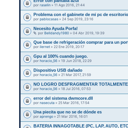
Error con pantalla azul
por
raselin
» 11 Ago 2016, 21:44
Problema con el gabinete de mi pc de escritori
por
pablocasas
» 24 Sep 2019, 23:16
Necesito Ayuda Porfa!
por
Belldandy1980
» 04 Abr 2019, 19:39
Que base de refrigeración comprar para un port
por
ilernet
» 22 Ene 2019, 20:17
Gpu al 100% cuando juego.
por
horacio_56
» 19 Jun 2018, 22:29
Dispositivo USB dañado
por
horacio_56
» 21 Mar 2017, 21:59
NO LOGRO DESFRAGMENTAR TOTALMENTE 
por
horacio_56
» 18 Jul 2016, 07:53
error del sistema dwmcore.dll
por
nasecuta
» 25 Mar 2016, 17:54
Una piecita que no se de dónde es
por
aprengo
» 21 Mar 2016, 16:01
BATERIA INNAGOTABLE (PC, LAP, AUTO, ETC