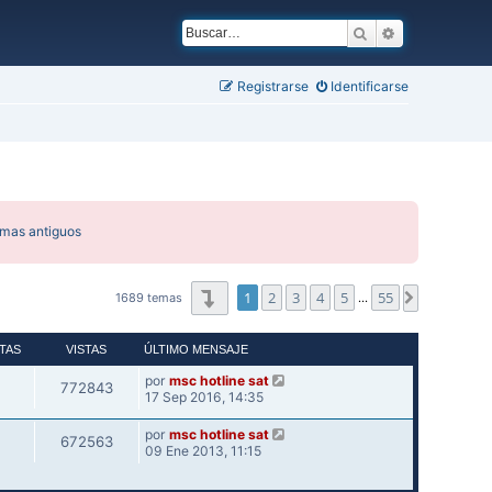
Buscar
Búsqueda ava
Registrarse
Identificarse
emas antiguos
Página
1
de
55
1
2
3
4
5
55
Siguiente
1689 temas
…
TAS
VISTAS
ÚLTIMO MENSAJE
por
msc hotline sat
772843
17 Sep 2016, 14:35
por
msc hotline sat
672563
09 Ene 2013, 11:15