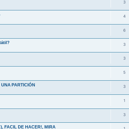
3
o
4
6
átil?
3
3
5
UNA PARTICIÓN
3
1
3
), FACIL DE HACER!, MIRA
1