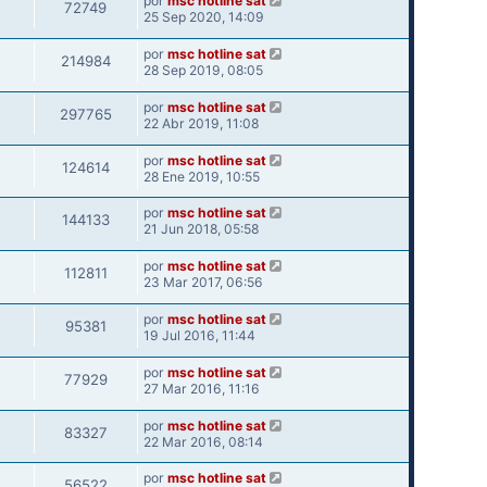
por
msc hotline sat
72749
25 Sep 2020, 14:09
por
msc hotline sat
214984
28 Sep 2019, 08:05
por
msc hotline sat
297765
22 Abr 2019, 11:08
por
msc hotline sat
124614
28 Ene 2019, 10:55
por
msc hotline sat
144133
21 Jun 2018, 05:58
por
msc hotline sat
112811
23 Mar 2017, 06:56
por
msc hotline sat
95381
19 Jul 2016, 11:44
por
msc hotline sat
77929
27 Mar 2016, 11:16
por
msc hotline sat
83327
22 Mar 2016, 08:14
por
msc hotline sat
56522