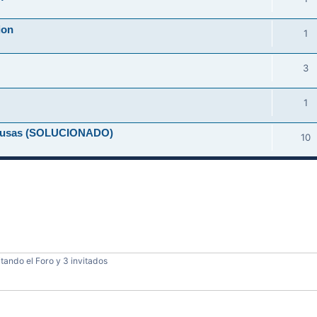
ion
1
3
1
-causas (SOLUCIONADO)
10
tando el Foro y 3 invitados