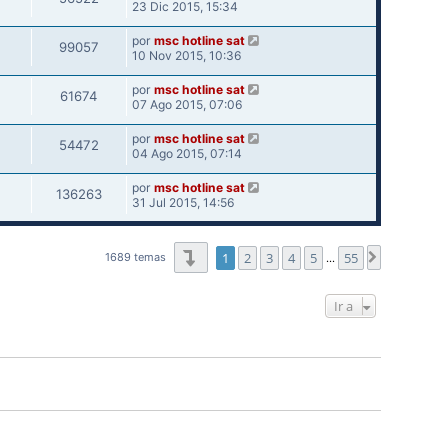
23 Dic 2015, 15:34
por
msc hotline sat
99057
10 Nov 2015, 10:36
por
msc hotline sat
61674
07 Ago 2015, 07:06
por
msc hotline sat
54472
04 Ago 2015, 07:14
por
msc hotline sat
136263
31 Jul 2015, 14:56
Página
1
de
55
1
2
3
4
5
55
Siguiente
1689 temas
…
Ir a