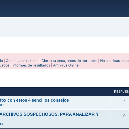
lo
|
Continua en tu tema
|
Cierra tu tema, antes de abrir otro
|
No escribas en t
ivados
|
Informes de resultados
|
Antivirus Online
avanzada
RESPUES
fox con estos 4 sencillos consejos
2
are
 ARCHIVOS SOSPECHOSOS, PARA ANALIZAR Y
0
re