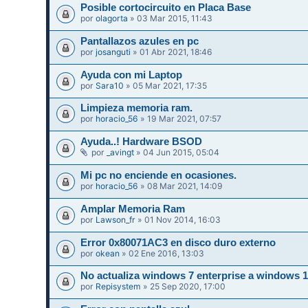
Posible cortocircuito en Placa Base
por
olagorta
» 03 Mar 2015, 11:43
Pantallazos azules en pc
por
josanguti
» 01 Abr 2021, 18:46
Ayuda con mi Laptop
por
Sara10
» 05 Mar 2021, 17:35
Limpieza memoria ram.
por
horacio_56
» 19 Mar 2021, 07:57
Ayuda..! Hardware BSOD
por
_avingt
» 04 Jun 2015, 05:04
Mi pc no enciende en ocasiones.
por
horacio_56
» 08 Mar 2021, 14:09
Amplar Memoria Ram
por
Lawson_fr
» 01 Nov 2014, 16:03
Error 0x80071AC3 en disco duro externo
por
okean
» 02 Ene 2016, 13:03
No actualiza windows 7 enterprise a windows 
por
Repisystem
» 25 Sep 2020, 17:00