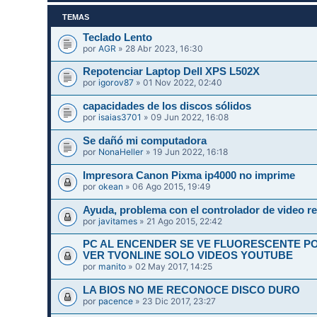
TEMAS
Teclado Lento
por
AGR
» 28 Abr 2023, 16:30
Repotenciar Laptop Dell XPS L502X
por
igorov87
» 01 Nov 2022, 02:40
capacidades de los discos sólidos
por
isaias3701
» 09 Jun 2022, 16:08
Se dañó mi computadora
por
NonaHeller
» 19 Jun 2022, 16:18
Impresora Canon Pixma ip4000 no imprime
por
okean
» 06 Ago 2015, 19:49
Ayuda, problema con el controlador de video re
por
javitames
» 21 Ago 2015, 22:42
PC AL ENCENDER SE VE FLUORESCENTE P
VER TVONLINE SOLO VIDEOS YOUTUBE
por
manito
» 02 May 2017, 14:25
LA BIOS NO ME RECONOCE DISCO DURO
por
pacence
» 23 Dic 2017, 23:27