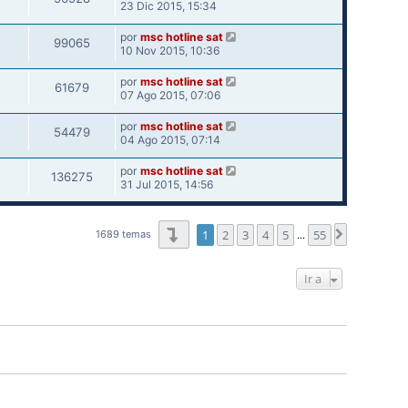
23 Dic 2015, 15:34
por
msc hotline sat
99065
10 Nov 2015, 10:36
por
msc hotline sat
61679
07 Ago 2015, 07:06
por
msc hotline sat
54479
04 Ago 2015, 07:14
por
msc hotline sat
136275
31 Jul 2015, 14:56
Página
1
de
55
1
2
3
4
5
55
Siguiente
1689 temas
…
Ir a