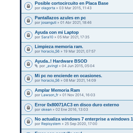
Posible cortocircuito en Placa Base
por
olagorta
» 03 Mar 2015, 11:43
Pantallazos azules en pc
por
josanguti
» 01 Abr 2021, 18:46
Ayuda con mi Laptop
por
Sara10
» 05 Mar 2021, 17:35
Limpieza memoria ram.
por
horacio_56
» 19 Mar 2021, 07:57
Ayuda..! Hardware BSOD
por
_avingt
» 04 Jun 2015, 05:04
Mi pc no enciende en ocasiones.
por
horacio_56
» 08 Mar 2021, 14:09
Amplar Memoria Ram
por
Lawson_fr
» 01 Nov 2014, 16:03
Error 0x80071AC3 en disco duro externo
por
okean
» 02 Ene 2016, 13:03
No actualiza windows 7 enterprise a windows 
por
Repisystem
» 25 Sep 2020, 17:00