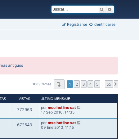
Buscar
Búsqueda ava
Registrarse
Identificarse
emas antiguos
Página
1
de
55
1
2
3
4
5
55
Siguiente
1689 temas
…
TAS
VISTAS
ÚLTIMO MENSAJE
por
msc hotline sat
772963
17 Sep 2016, 14:35
por
msc hotline sat
672643
09 Ene 2013, 11:15