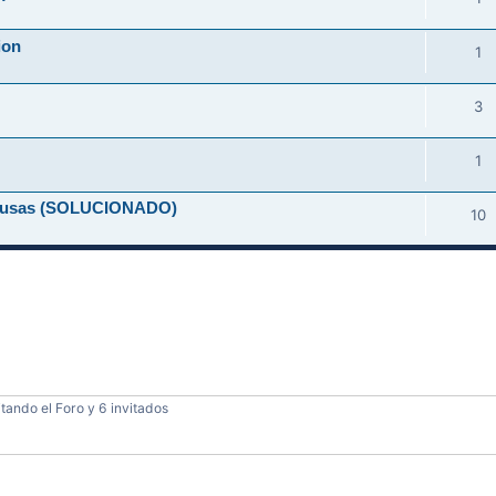
ion
1
3
1
-causas (SOLUCIONADO)
10
tando el Foro y 6 invitados