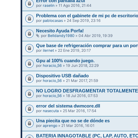
Error con pantalla azul
por
raselin
» 11 Ago 2016, 21:44
Problema con el gabinete de mi pc de escritori
por
pablocasas
» 24 Sep 2019, 23:16
Necesito Ayuda Porfa!
por
Belldandy1980
» 04 Abr 2019, 19:39
Que base de refrigeración comprar para un port
por
ilernet
» 22 Ene 2019, 20:17
Gpu al 100% cuando juego.
por
horacio_56
» 19 Jun 2018, 22:29
Dispositivo USB dañado
por
horacio_56
» 21 Mar 2017, 21:59
NO LOGRO DESFRAGMENTAR TOTALMENTE 
por
horacio_56
» 18 Jul 2016, 07:53
error del sistema dwmcore.dll
por
nasecuta
» 25 Mar 2016, 17:54
Una piecita que no se de dónde es
por
aprengo
» 21 Mar 2016, 16:01
BATERIA INNAGOTABLE (PC, LAP, AUTO, ETC