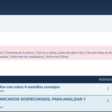
lo
|
Continua en tu tema
|
Cierra tu tema, antes de abrir otro
|
No escribas en t
ivados
|
Informes de resultados
|
Antivirus Online
avanzada
RESPUES
fox con estos 4 sencillos consejos
2
are
 ARCHIVOS SOSPECHOSOS, PARA ANALIZAR Y
0
re