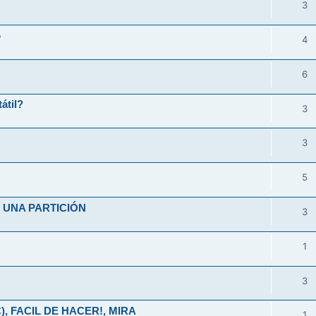
3
o
4
6
átil?
3
3
5
UNA PARTICIÓN
3
1
3
), FACIL DE HACER!, MIRA
1