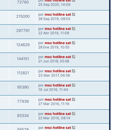
por
msc hotline sat
72760
25 Sep 2020, 14:09
por
msc hotline sat
215000
28 Sep 2019, 08:05
por
msc hotline sat
297791
22 Abr 2019, 11:08
por
msc hotline sat
124629
28 Ene 2019, 10:55
por
msc hotline sat
144151
21 Jun 2018, 05:58
por
msc hotline sat
112821
23 Mar 2017, 06:56
por
msc hotline sat
95390
19 Jul 2016, 11:44
por
msc hotline sat
77939
27 Mar 2016, 11:16
por
msc hotline sat
83334
22 Mar 2016, 08:14
por
msc hotline sat
56528