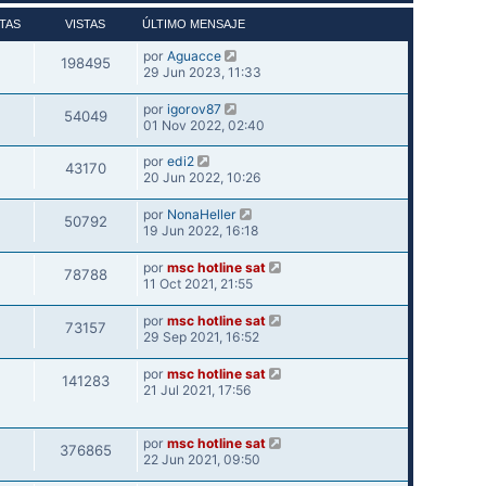
TAS
VISTAS
ÚLTIMO MENSAJE
por
Aguacce
198495
29 Jun 2023, 11:33
por
igorov87
54049
01 Nov 2022, 02:40
por
edi2
43170
20 Jun 2022, 10:26
por
NonaHeller
50792
19 Jun 2022, 16:18
por
msc hotline sat
78788
11 Oct 2021, 21:55
por
msc hotline sat
73157
29 Sep 2021, 16:52
por
msc hotline sat
141283
21 Jul 2021, 17:56
por
msc hotline sat
376865
22 Jun 2021, 09:50