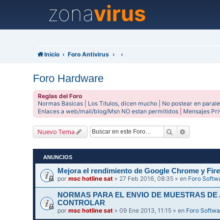
zona
virus
Inicio
Foro Antivirus
Foro Hardware
Reglas del Foro
Normas Basicas
|
Los Titulos, dicen mucho
|
No postear en parale
Enlaces a web/mail/blog/Msn NO estan permitidos
|
Mensajes Pr
Buscar
Búsqueda 
Nuevo Tema
ANUNCIOS
Mejora el rendimiento de Google Chrome y Fire
por
msc hotline sat
» 27 Feb 2016, 08:35 » en
Foro Softw
NORMAS PARA EL ENVIO DE MUESTRAS DE
CONTROLAR
por
msc hotline sat
» 09 Ene 2013, 11:15 » en
Foro Softwa