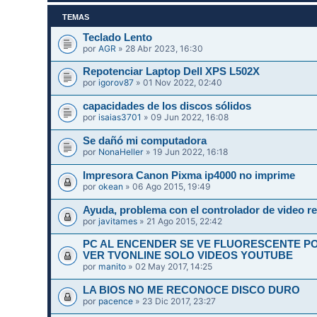
TEMAS
Teclado Lento
por
AGR
» 28 Abr 2023, 16:30
Repotenciar Laptop Dell XPS L502X
por
igorov87
» 01 Nov 2022, 02:40
capacidades de los discos sólidos
por
isaias3701
» 09 Jun 2022, 16:08
Se dañó mi computadora
por
NonaHeller
» 19 Jun 2022, 16:18
Impresora Canon Pixma ip4000 no imprime
por
okean
» 06 Ago 2015, 19:49
Ayuda, problema con el controlador de video re
por
javitames
» 21 Ago 2015, 22:42
PC AL ENCENDER SE VE FLUORESCENTE P
VER TVONLINE SOLO VIDEOS YOUTUBE
por
manito
» 02 May 2017, 14:25
LA BIOS NO ME RECONOCE DISCO DURO
por
pacence
» 23 Dic 2017, 23:27