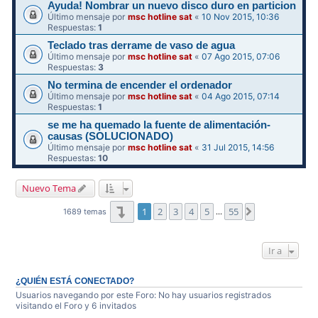
Ayuda! Nombrar un nuevo disco duro en particion
Último mensaje por
msc hotline sat
«
10 Nov 2015, 10:36
Respuestas:
1
Teclado tras derrame de vaso de agua
Último mensaje por
msc hotline sat
«
07 Ago 2015, 07:06
Respuestas:
3
No termina de encender el ordenador
Último mensaje por
msc hotline sat
«
04 Ago 2015, 07:14
Respuestas:
1
se me ha quemado la fuente de alimentación-
causas (SOLUCIONADO)
Último mensaje por
msc hotline sat
«
31 Jul 2015, 14:56
Respuestas:
10
Nuevo Tema
Página
1
de
55
1
2
3
4
5
55
Siguiente
1689 temas
…
Ir a
¿QUIÉN ESTÁ CONECTADO?
Usuarios navegando por este Foro: No hay usuarios registrados
visitando el Foro y 6 invitados