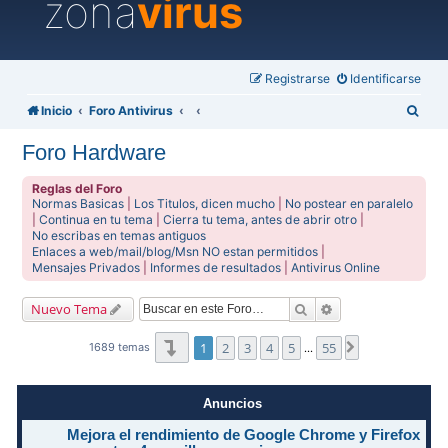
zona
virus
Registrarse
Identificarse
B
Inicio
Foro Antivirus
u
Foro Hardware
s
c
Reglas del Foro
Normas Basicas
|
Los Titulos, dicen mucho
|
No postear en paralelo
a
|
Continua en tu tema
|
Cierra tu tema, antes de abrir otro
|
No escribas en temas antiguos
r
Enlaces a web/mail/blog/Msn NO estan permitidos
|
Mensajes Privados
|
Informes de resultados
|
Antivirus Online
Buscar
Búsqueda avanzad
Nuevo Tema
Página
1
de
55
1
2
3
4
5
55
Siguiente
1689 temas
…
Anuncios
Mejora el rendimiento de Google Chrome y Firefox