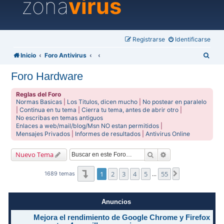
zona
virus
Registrarse
Identificarse
B
Inicio
Foro Antivirus
u
Foro Hardware
s
c
Reglas del Foro
Normas Basicas
|
Los Titulos, dicen mucho
|
No postear en paralelo
a
|
Continua en tu tema
|
Cierra tu tema, antes de abrir otro
|
No escribas en temas antiguos
r
Enlaces a web/mail/blog/Msn NO estan permitidos
|
Mensajes Privados
|
Informes de resultados
|
Antivirus Online
Buscar
Búsqueda avanzad
Nuevo Tema
Página
1
de
55
1
2
3
4
5
55
Siguiente
1689 temas
…
Anuncios
Mejora el rendimiento de Google Chrome y Firefox