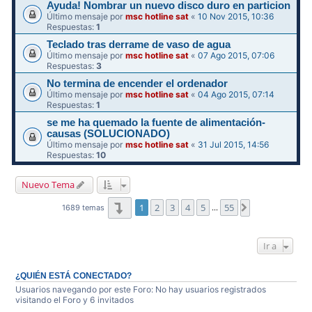
Ayuda! Nombrar un nuevo disco duro en particion
Último mensaje por
msc hotline sat
«
10 Nov 2015, 10:36
Respuestas:
1
Teclado tras derrame de vaso de agua
Último mensaje por
msc hotline sat
«
07 Ago 2015, 07:06
Respuestas:
3
No termina de encender el ordenador
Último mensaje por
msc hotline sat
«
04 Ago 2015, 07:14
Respuestas:
1
se me ha quemado la fuente de alimentación-
causas (SOLUCIONADO)
Último mensaje por
msc hotline sat
«
31 Jul 2015, 14:56
Respuestas:
10
Nuevo Tema
Página
1
de
55
1
2
3
4
5
55
Siguiente
1689 temas
…
Ir a
¿QUIÉN ESTÁ CONECTADO?
Usuarios navegando por este Foro: No hay usuarios registrados
visitando el Foro y 6 invitados