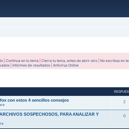
lo
|
Continua en tu tema
|
Cierra tu tema, antes de abrir otro
|
No escribas en t
ivados
|
Informes de resultados
|
Antivirus Online
avanzada
RESPUES
fox con estos 4 sencillos consejos
2
are
 ARCHIVOS SOSPECHOSOS, PARA ANALIZAR Y
0
re