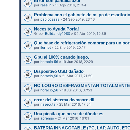
Error con pantalla azul
por
raselin
» 11 Ago 2016, 21:44
Problema con el gabinete de mi pc de escritori
por
pablocasas
» 24 Sep 2019, 23:16
Necesito Ayuda Porfa!
por
Belldandy1980
» 04 Abr 2019, 19:39
Que base de refrigeración comprar para un port
por
ilernet
» 22 Ene 2019, 20:17
Gpu al 100% cuando juego.
por
horacio_56
» 19 Jun 2018, 22:29
Dispositivo USB dañado
por
horacio_56
» 21 Mar 2017, 21:59
NO LOGRO DESFRAGMENTAR TOTALMENTE 
por
horacio_56
» 18 Jul 2016, 07:53
error del sistema dwmcore.dll
por
nasecuta
» 25 Mar 2016, 17:54
Una piecita que no se de dónde es
por
aprengo
» 21 Mar 2016, 16:01
BATERIA INNAGOTABLE (PC, LAP, AUTO, ETC