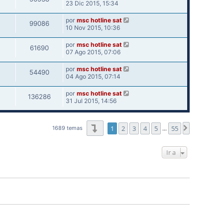
23 Dic 2015, 15:34
por
msc hotline sat
99086
10 Nov 2015, 10:36
por
msc hotline sat
61690
07 Ago 2015, 07:06
por
msc hotline sat
54490
04 Ago 2015, 07:14
por
msc hotline sat
136286
31 Jul 2015, 14:56
Página
1
de
55
1
2
3
4
5
55
Siguiente
1689 temas
…
Ir a