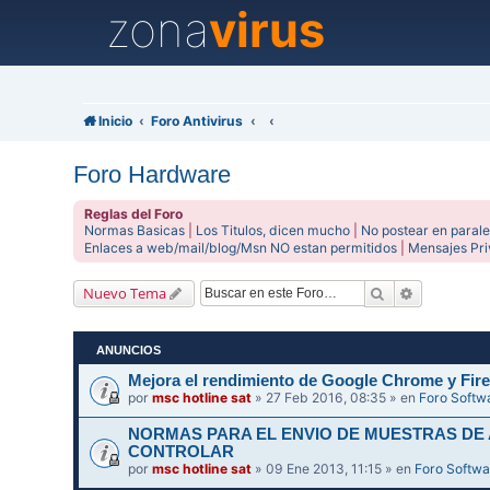
zona
virus
Inicio
Foro Antivirus
Foro Hardware
Reglas del Foro
Normas Basicas
|
Los Titulos, dicen mucho
|
No postear en parale
Enlaces a web/mail/blog/Msn NO estan permitidos
|
Mensajes Pr
Buscar
Búsqueda 
Nuevo Tema
ANUNCIOS
Mejora el rendimiento de Google Chrome y Fire
por
msc hotline sat
» 27 Feb 2016, 08:35 » en
Foro Softw
NORMAS PARA EL ENVIO DE MUESTRAS DE
CONTROLAR
por
msc hotline sat
» 09 Ene 2013, 11:15 » en
Foro Softwa