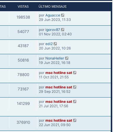
TAS
VISTAS
ÚLTIMO MENSAJE
por
Aguacce
198538
29 Jun 2023, 11:33
por
igorov87
54077
01 Nov 2022, 02:40
por
edi2
43187
20 Jun 2022, 10:26
por
NonaHeller
50816
19 Jun 2022, 16:18
por
msc hotline sat
78800
11 Oct 2021, 21:55
por
msc hotline sat
73167
29 Sep 2021, 16:52
por
msc hotline sat
141299
21 Jul 2021, 17:56
por
msc hotline sat
376910
22 Jun 2021, 09:50