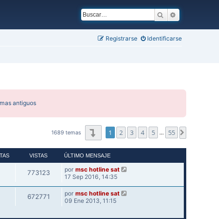
Buscar
Búsqueda ava
Registrarse
Identificarse
emas antiguos
Página
1
de
55
1
2
3
4
5
55
Siguiente
1689 temas
…
TAS
VISTAS
ÚLTIMO MENSAJE
por
msc hotline sat
773123
17 Sep 2016, 14:35
por
msc hotline sat
672771
09 Ene 2013, 11:15