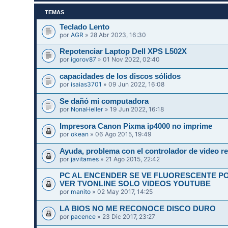
TEMAS
Teclado Lento
por
AGR
» 28 Abr 2023, 16:30
Repotenciar Laptop Dell XPS L502X
por
igorov87
» 01 Nov 2022, 02:40
capacidades de los discos sólidos
por
isaias3701
» 09 Jun 2022, 16:08
Se dañó mi computadora
por
NonaHeller
» 19 Jun 2022, 16:18
Impresora Canon Pixma ip4000 no imprime
por
okean
» 06 Ago 2015, 19:49
Ayuda, problema con el controlador de video re
por
javitames
» 21 Ago 2015, 22:42
PC AL ENCENDER SE VE FLUORESCENTE P
VER TVONLINE SOLO VIDEOS YOUTUBE
por
manito
» 02 May 2017, 14:25
LA BIOS NO ME RECONOCE DISCO DURO
por
pacence
» 23 Dic 2017, 23:27