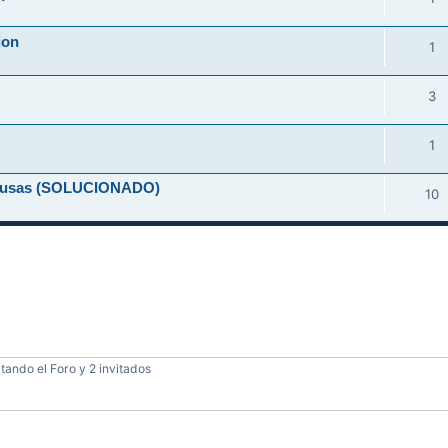
ion
1
3
1
-causas (SOLUCIONADO)
10
tando el Foro y 2 invitados