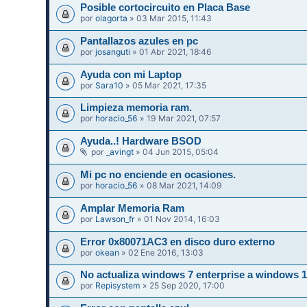
Posible cortocircuito en Placa Base
por
olagorta
» 03 Mar 2015, 11:43
Pantallazos azules en pc
por
josanguti
» 01 Abr 2021, 18:46
Ayuda con mi Laptop
por
Sara10
» 05 Mar 2021, 17:35
Limpieza memoria ram.
por
horacio_56
» 19 Mar 2021, 07:57
Ayuda..! Hardware BSOD
por
_avingt
» 04 Jun 2015, 05:04
Mi pc no enciende en ocasiones.
por
horacio_56
» 08 Mar 2021, 14:09
Amplar Memoria Ram
por
Lawson_fr
» 01 Nov 2014, 16:03
Error 0x80071AC3 en disco duro externo
por
okean
» 02 Ene 2016, 13:03
No actualiza windows 7 enterprise a windows 
por
Repisystem
» 25 Sep 2020, 17:00