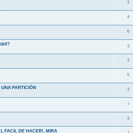
3
o
4
6
átil?
3
3
5
UNA PARTICIÓN
3
1
3
), FACIL DE HACER!, MIRA
1