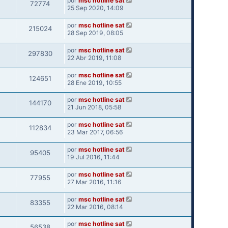
por
msc hotline sat
72774
25 Sep 2020, 14:09
por
msc hotline sat
215024
28 Sep 2019, 08:05
por
msc hotline sat
297830
22 Abr 2019, 11:08
por
msc hotline sat
124651
28 Ene 2019, 10:55
por
msc hotline sat
144170
21 Jun 2018, 05:58
por
msc hotline sat
112834
23 Mar 2017, 06:56
por
msc hotline sat
95405
19 Jul 2016, 11:44
por
msc hotline sat
77955
27 Mar 2016, 11:16
por
msc hotline sat
83355
22 Mar 2016, 08:14
por
msc hotline sat
56538