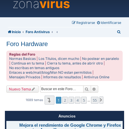
zona
virus
Registrarse
Identificarse
B
Inicio
Foro Antivirus
u
Foro Hardware
s
c
Reglas del Foro
Normas Basicas
|
Los Titulos, dicen mucho
|
No postear en paralelo
a
|
Continua en tu tema
|
Cierra tu tema, antes de abrir otro
|
No escribas en temas antiguos
r
Enlaces a web/mail/blog/Msn NO estan permitidos
|
Mensajes Privados
|
Informes de resultados
|
Antivirus Online
Buscar
Búsqueda avanzad
Nuevo Tema
Página
1
de
55
1
2
3
4
5
55
Siguiente
1689 temas
…
Anuncios
Mejora el rendimiento de Google Chrome y Firefox