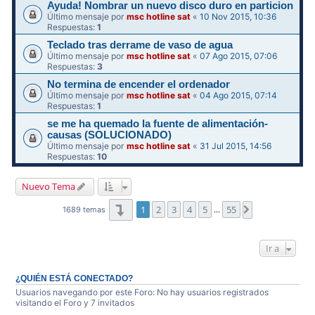
Ayuda! Nombrar un nuevo disco duro en particion
Último mensaje por
msc hotline sat
«
10 Nov 2015, 10:36
Respuestas:
1
Teclado tras derrame de vaso de agua
Último mensaje por
msc hotline sat
«
07 Ago 2015, 07:06
Respuestas:
3
No termina de encender el ordenador
Último mensaje por
msc hotline sat
«
04 Ago 2015, 07:14
Respuestas:
1
se me ha quemado la fuente de alimentación-
causas (SOLUCIONADO)
Último mensaje por
msc hotline sat
«
31 Jul 2015, 14:56
Respuestas:
10
Nuevo Tema
Página
1
de
55
1
2
3
4
5
55
Siguiente
1689 temas
…
Ir a
¿QUIÉN ESTÁ CONECTADO?
Usuarios navegando por este Foro: No hay usuarios registrados
visitando el Foro y 7 invitados