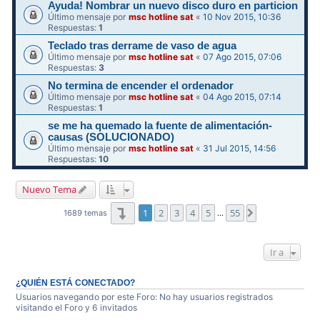
Ayuda! Nombrar un nuevo disco duro en particion
Último mensaje por
msc hotline sat
«
10 Nov 2015, 10:36
Respuestas:
1
Teclado tras derrame de vaso de agua
Último mensaje por
msc hotline sat
«
07 Ago 2015, 07:06
Respuestas:
3
No termina de encender el ordenador
Último mensaje por
msc hotline sat
«
04 Ago 2015, 07:14
Respuestas:
1
se me ha quemado la fuente de alimentación-
causas (SOLUCIONADO)
Último mensaje por
msc hotline sat
«
31 Jul 2015, 14:56
Respuestas:
10
Nuevo Tema
Página
1
de
55
1
2
3
4
5
55
Siguiente
1689 temas
…
Ir a
¿QUIÉN ESTÁ CONECTADO?
Usuarios navegando por este Foro: No hay usuarios registrados
visitando el Foro y 6 invitados