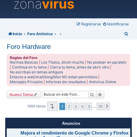
zona
virus
Registrarse
Identificarse
B
Inicio
Foro Antivirus
u
Foro Hardware
s
c
Reglas del Foro
Normas Basicas
|
Los Titulos, dicen mucho
|
No postear en paralelo
a
|
Continua en tu tema
|
Cierra tu tema, antes de abrir otro
|
No escribas en temas antiguos
r
Enlaces a web/mail/blog/Msn NO estan permitidos
|
Mensajes Privados
|
Informes de resultados
|
Antivirus Online
Buscar
Búsqueda avanzad
Nuevo Tema
Página
1
de
55
1
2
3
4
5
55
Siguiente
1689 temas
…
Anuncios
Mejora el rendimiento de Google Chrome y Firefox