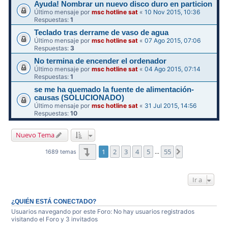
Ayuda! Nombrar un nuevo disco duro en particion
Último mensaje por
msc hotline sat
«
10 Nov 2015, 10:36
Respuestas:
1
Teclado tras derrame de vaso de agua
Último mensaje por
msc hotline sat
«
07 Ago 2015, 07:06
Respuestas:
3
No termina de encender el ordenador
Último mensaje por
msc hotline sat
«
04 Ago 2015, 07:14
Respuestas:
1
se me ha quemado la fuente de alimentación-
causas (SOLUCIONADO)
Último mensaje por
msc hotline sat
«
31 Jul 2015, 14:56
Respuestas:
10
Nuevo Tema
Página
1
de
55
1
2
3
4
5
55
Siguiente
1689 temas
…
Ir a
¿QUIÉN ESTÁ CONECTADO?
Usuarios navegando por este Foro: No hay usuarios registrados
visitando el Foro y 3 invitados