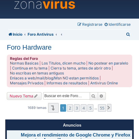
zona
virus
Registrarse
Identificarse
B
Inicio
Foro Antivirus
u
Foro Hardware
s
c
Reglas del Foro
Normas Basicas
|
Los Titulos, dicen mucho
|
No postear en paralelo
a
|
Continua en tu tema
|
Cierra tu tema, antes de abrir otro
|
No escribas en temas antiguos
r
Enlaces a web/mail/blog/Msn NO estan permitidos
|
Mensajes Privados
|
Informes de resultados
|
Antivirus Online
Buscar
Búsqueda avanzad
Nuevo Tema
Página
1
de
55
1
2
3
4
5
55
Siguiente
1689 temas
…
Anuncios
Mejora el rendimiento de Google Chrome y Firefox