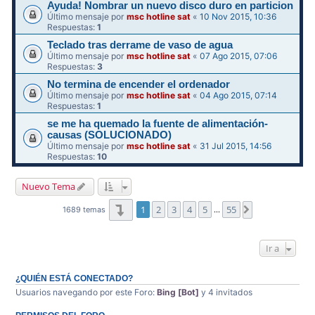
Ayuda! Nombrar un nuevo disco duro en particion
Último mensaje por
msc hotline sat
«
10 Nov 2015, 10:36
Respuestas:
1
Teclado tras derrame de vaso de agua
Último mensaje por
msc hotline sat
«
07 Ago 2015, 07:06
Respuestas:
3
No termina de encender el ordenador
Último mensaje por
msc hotline sat
«
04 Ago 2015, 07:14
Respuestas:
1
se me ha quemado la fuente de alimentación-
causas (SOLUCIONADO)
Último mensaje por
msc hotline sat
«
31 Jul 2015, 14:56
Respuestas:
10
Nuevo Tema
Página
1
de
55
1
2
3
4
5
55
Siguiente
1689 temas
…
Ir a
¿QUIÉN ESTÁ CONECTADO?
Usuarios navegando por este Foro:
Bing [Bot]
y 4 invitados