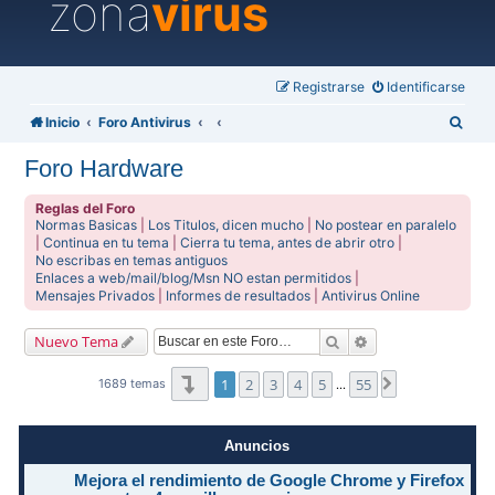
zona
virus
Registrarse
Identificarse
B
Inicio
Foro Antivirus
u
Foro Hardware
s
c
Reglas del Foro
Normas Basicas
|
Los Titulos, dicen mucho
|
No postear en paralelo
a
|
Continua en tu tema
|
Cierra tu tema, antes de abrir otro
|
No escribas en temas antiguos
r
Enlaces a web/mail/blog/Msn NO estan permitidos
|
Mensajes Privados
|
Informes de resultados
|
Antivirus Online
Buscar
Búsqueda avanzad
Nuevo Tema
Página
1
de
55
1
2
3
4
5
55
Siguiente
1689 temas
…
Anuncios
Mejora el rendimiento de Google Chrome y Firefox