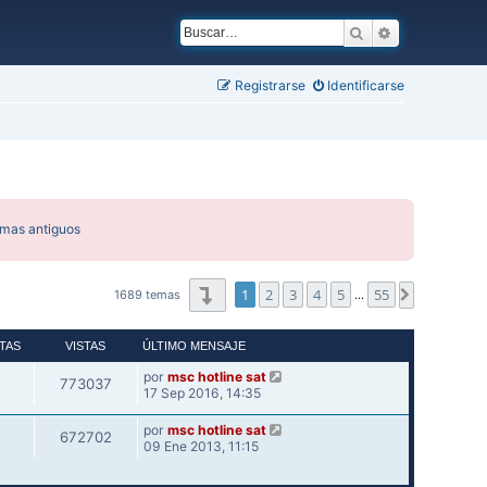
Buscar
Búsqueda ava
Registrarse
Identificarse
emas antiguos
Página
1
de
55
1
2
3
4
5
55
Siguiente
1689 temas
…
TAS
VISTAS
ÚLTIMO MENSAJE
por
msc hotline sat
773037
17 Sep 2016, 14:35
por
msc hotline sat
672702
09 Ene 2013, 11:15