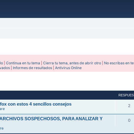
lo
|
Continua en tu tema
|
Cierra tu tema, antes de abrir otro
|
No escribas en t
ivados
|
Informes de resultados
|
Antivirus Online
avanzada
RESPUES
fox con estos 4 sencillos consejos
2
are
 ARCHIVOS SOSPECHOSOS, PARA ANALIZAR Y
0
re