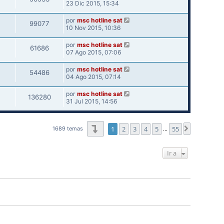
23 Dic 2015, 15:34
por
msc hotline sat
99077
10 Nov 2015, 10:36
por
msc hotline sat
61686
07 Ago 2015, 07:06
por
msc hotline sat
54486
04 Ago 2015, 07:14
por
msc hotline sat
136280
31 Jul 2015, 14:56
Página
1
de
55
1
2
3
4
5
55
Siguiente
1689 temas
…
Ir a