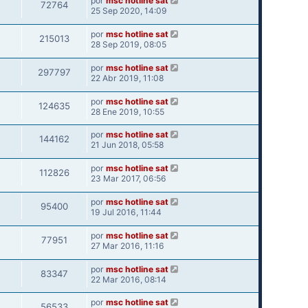
por
msc hotline sat
72764
25 Sep 2020, 14:09
por
msc hotline sat
215013
28 Sep 2019, 08:05
por
msc hotline sat
297797
22 Abr 2019, 11:08
por
msc hotline sat
124635
28 Ene 2019, 10:55
por
msc hotline sat
144162
21 Jun 2018, 05:58
por
msc hotline sat
112826
23 Mar 2017, 06:56
por
msc hotline sat
95400
19 Jul 2016, 11:44
por
msc hotline sat
77951
27 Mar 2016, 11:16
por
msc hotline sat
83347
22 Mar 2016, 08:14
por
msc hotline sat
56533