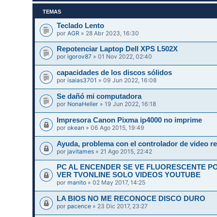
TEMAS
Teclado Lento
por
AGR
» 28 Abr 2023, 16:30
Repotenciar Laptop Dell XPS L502X
por
igorov87
» 01 Nov 2022, 02:40
capacidades de los discos sólidos
por
isaias3701
» 09 Jun 2022, 16:08
Se dañó mi computadora
por
NonaHeller
» 19 Jun 2022, 16:18
Impresora Canon Pixma ip4000 no imprime
por
okean
» 06 Ago 2015, 19:49
Ayuda, problema con el controlador de video re
por
javitames
» 21 Ago 2015, 22:42
PC AL ENCENDER SE VE FLUORESCENTE P
VER TVONLINE SOLO VIDEOS YOUTUBE
por
manito
» 02 May 2017, 14:25
LA BIOS NO ME RECONOCE DISCO DURO
por
pacence
» 23 Dic 2017, 23:27