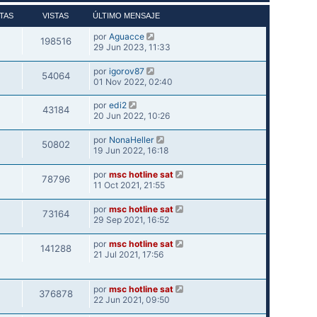
TAS
VISTAS
ÚLTIMO MENSAJE
por
Aguacce
198516
29 Jun 2023, 11:33
por
igorov87
54064
01 Nov 2022, 02:40
por
edi2
43184
20 Jun 2022, 10:26
por
NonaHeller
50802
19 Jun 2022, 16:18
por
msc hotline sat
78796
11 Oct 2021, 21:55
por
msc hotline sat
73164
29 Sep 2021, 16:52
por
msc hotline sat
141288
21 Jul 2021, 17:56
por
msc hotline sat
376878
22 Jun 2021, 09:50