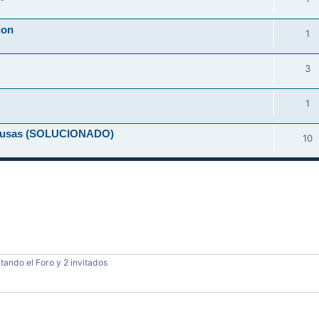
ion
1
3
1
-causas (SOLUCIONADO)
10
tando el Foro y 2 invitados