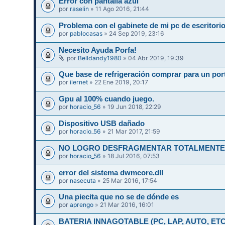
Error con pantalla azul
por
raselin
» 11 Ago 2016, 21:44
Problema con el gabinete de mi pc de escritori
por
pablocasas
» 24 Sep 2019, 23:16
Necesito Ayuda Porfa!
por
Belldandy1980
» 04 Abr 2019, 19:39
Que base de refrigeración comprar para un port
por
ilernet
» 22 Ene 2019, 20:17
Gpu al 100% cuando juego.
por
horacio_56
» 19 Jun 2018, 22:29
Dispositivo USB dañado
por
horacio_56
» 21 Mar 2017, 21:59
NO LOGRO DESFRAGMENTAR TOTALMENTE 
por
horacio_56
» 18 Jul 2016, 07:53
error del sistema dwmcore.dll
por
nasecuta
» 25 Mar 2016, 17:54
Una piecita que no se de dónde es
por
aprengo
» 21 Mar 2016, 16:01
BATERIA INNAGOTABLE (PC, LAP, AUTO, ETC