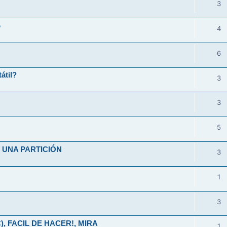
3
o
4
6
átil?
3
3
5
UNA PARTICIÓN
3
1
3
), FACIL DE HACER!, MIRA
1