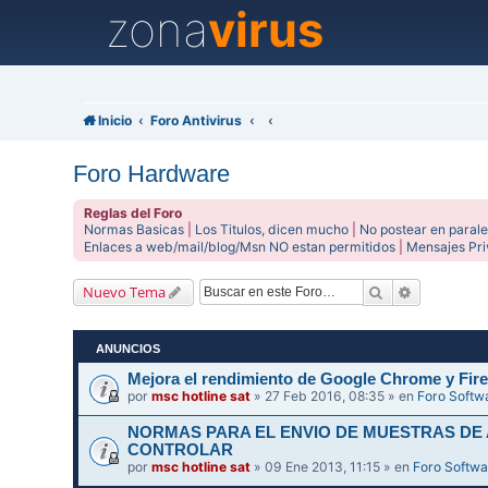
zona
virus
Inicio
Foro Antivirus
Foro Hardware
Reglas del Foro
Normas Basicas
|
Los Titulos, dicen mucho
|
No postear en parale
Enlaces a web/mail/blog/Msn NO estan permitidos
|
Mensajes Pr
Buscar
Búsqueda 
Nuevo Tema
ANUNCIOS
Mejora el rendimiento de Google Chrome y Fire
por
msc hotline sat
» 27 Feb 2016, 08:35 » en
Foro Softw
NORMAS PARA EL ENVIO DE MUESTRAS DE
CONTROLAR
por
msc hotline sat
» 09 Ene 2013, 11:15 » en
Foro Softwa