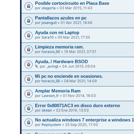
Posible cortocircuito en Placa Base
por
olagorta
» 03 Mar 2015, 11:43
Pantallazos azules en pc
por
josanguti
» 01 Abr 2021, 18:46
Ayuda con mi Laptop
por
Sara10
» 05 Mar 2021, 17:35
Limpieza memoria ram.
por
horacio_56
» 19 Mar 2021, 07:57
Ayuda..! Hardware BSOD
por
_avingt
» 04 Jun 2015, 05:04
Mi pc no enciende en ocasiones.
por
horacio_56
» 08 Mar 2021, 14:09
Amplar Memoria Ram
por
Lawson_fr
» 01 Nov 2014, 16:03
Error 0x80071AC3 en disco duro externo
por
okean
» 02 Ene 2016, 13:03
No actualiza windows 7 enterprise a windows 
por
Repisystem
» 25 Sep 2020, 17:00