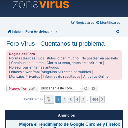
zona
virus
Registrarse
Identificarse
B
Inicio
Foro Antivirus
u
Foro Virus - Cuentanos tu problema
s
c
Reglas del Foro
Normas Basicas
|
Los Titulos, dicen mucho
|
No postear en paralelo
a
|
Continua en tu tema
|
Cierra tu tema, antes de abrir otro
|
No escribas en temas antiguos
r
Enlaces a web/mail/blog/Msn NO estan permitidos
|
Mensajes Privados
|
Informes de resultados
|
Antivirus Online
Buscar
Búsqueda avanzad
Nuevo Tema
Página
1
de
494
1
2
3
4
5
494
Siguiente
15299 temas
…
Anuncios
Mejora el rendimiento de Google Chrome y Firefox