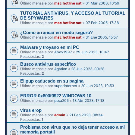
Último mensaje por
msc hotline sat
«
01 Mar 2006, 10:59
TUTORIAL ANTIVIRUS, Y ACCESO AL TUTORIAL
DE SPYWARES
Último mensaje por
msc hotline sat
«
07 Feb 2005, 17:38
¿Como arrancar en modo seguro?
Último mensaje por
msc hotline sat
«
31 Ene 2005, 15:57
Malware y troyano en mi PC
Último mensaje por
Aboy1997
«
29 Jun 2023, 10:47
Respuestas:
2
Busco antivirus especifico
Último mensaje por
Agation
«
28 Jun 2023, 09:28
Respuestas:
2
Elipup caducado en su pagina
Último mensaje por
superinternet
«
20 Jun 2023, 19:53
ERROR 0x800f0922 WINDOWS 10
Último mensaje por
pssa205
«
18 Abr 2023, 17:18
virus erop
Último mensaje por
admin
«
21 Feb 2023, 08:34
Respuestas:
1
Problema con virus que no deja tener acceso a mi
memoria portatil