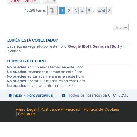
Nuevo Tema
Página
1
de
494
1
2
3
4
5
494
Siguiente
15299 temas
…
Ir a
¿QUIÉN ESTÁ CONECTADO?
Usuarios navegando por este Foro:
Google [Bot]
,
Semrush [Bot]
y 1
invitado
PERMISOS DEL FORO
No puedes
abrir nuevos temas en este Foro
No puedes
responder a temas en este Foro
No puedes
editar sus mensajes en este Foro
No puedes
borrar sus mensajes en este Foro
No puedes
enviar adjuntos en este Foro
Inicio
Foro Antivirus
Todos los horarios son
UTC+02:00
Aviso Legal
|
Política de Privacidad
|
Política de Cookies
|
Contacto