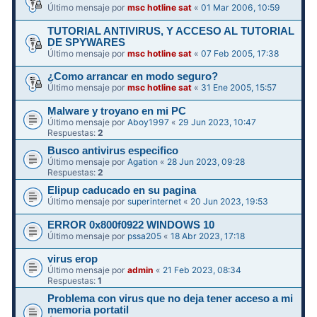
Último mensaje por
msc hotline sat
«
01 Mar 2006, 10:59
TUTORIAL ANTIVIRUS, Y ACCESO AL TUTORIAL
DE SPYWARES
Último mensaje por
msc hotline sat
«
07 Feb 2005, 17:38
¿Como arrancar en modo seguro?
Último mensaje por
msc hotline sat
«
31 Ene 2005, 15:57
Malware y troyano en mi PC
Último mensaje por
Aboy1997
«
29 Jun 2023, 10:47
Respuestas:
2
Busco antivirus especifico
Último mensaje por
Agation
«
28 Jun 2023, 09:28
Respuestas:
2
Elipup caducado en su pagina
Último mensaje por
superinternet
«
20 Jun 2023, 19:53
ERROR 0x800f0922 WINDOWS 10
Último mensaje por
pssa205
«
18 Abr 2023, 17:18
virus erop
Último mensaje por
admin
«
21 Feb 2023, 08:34
Respuestas:
1
Problema con virus que no deja tener acceso a mi
memoria portatil