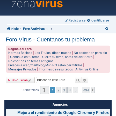
zona
virus
Registrarse
Identificarse
B
Inicio
Foro Antivirus
u
Foro Virus - Cuentanos tu problema
s
c
Reglas del Foro
Normas Basicas
|
Los Titulos, dicen mucho
|
No postear en paralelo
a
|
Continua en tu tema
|
Cierra tu tema, antes de abrir otro
|
No escribas en temas antiguos
r
Enlaces a web/mail/blog/Msn NO estan permitidos
|
Mensajes Privados
|
Informes de resultados
|
Antivirus Online
Buscar
Búsqueda avanzad
Nuevo Tema
Página
1
de
494
1
2
3
4
5
494
Siguiente
15299 temas
…
Anuncios
Mejora el rendimiento de Google Chrome y Firefox