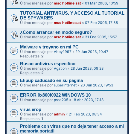
Último mensaje por
msc hotline sat
«
01 Mar 2006, 10:59
TUTORIAL ANTIVIRUS, Y ACCESO AL TUTORIAL
DE SPYWARES
Último mensaje por
msc hotline sat
«
07 Feb 2005, 17:38
¿Como arrancar en modo seguro?
Último mensaje por
msc hotline sat
«
31 Ene 2005, 15:57
Malware y troyano en mi PC
Último mensaje por
Aboy1997
«
29 Jun 2023, 10:47
Respuestas:
2
Busco antivirus especifico
Último mensaje por
Agation
«
28 Jun 2023, 09:28
Respuestas:
2
Elipup caducado en su pagina
Último mensaje por
superinternet
«
20 Jun 2023, 19:53
ERROR 0x800f0922 WINDOWS 10
Último mensaje por
pssa205
«
18 Abr 2023, 17:18
virus erop
Último mensaje por
admin
«
21 Feb 2023, 08:34
Respuestas:
1
Problema con virus que no deja tener acceso a mi
memoria portatil