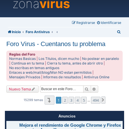
zona
virus
Registrarse
Identificarse
B
Inicio
Foro Antivirus
u
Foro Virus - Cuentanos tu problema
s
c
Reglas del Foro
Normas Basicas
|
Los Titulos, dicen mucho
|
No postear en paralelo
a
|
Continua en tu tema
|
Cierra tu tema, antes de abrir otro
|
No escribas en temas antiguos
r
Enlaces a web/mail/blog/Msn NO estan permitidos
|
Mensajes Privados
|
Informes de resultados
|
Antivirus Online
Buscar
Búsqueda avanzad
Nuevo Tema
Página
1
de
494
1
2
3
4
5
494
Siguiente
15299 temas
…
Anuncios
Mejora el rendimiento de Google Chrome y Firefox