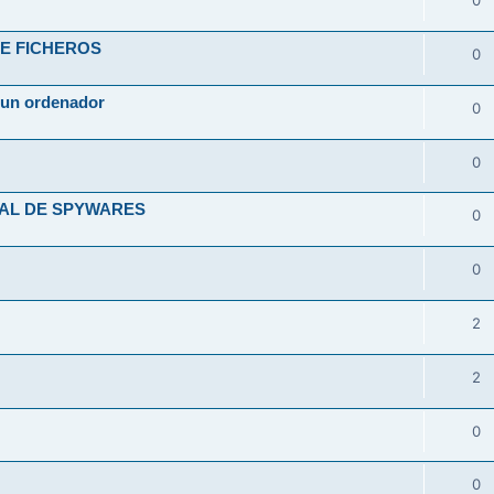
0
DE FICHEROS
0
e un ordenador
0
0
IAL DE SPYWARES
0
0
2
2
0
0