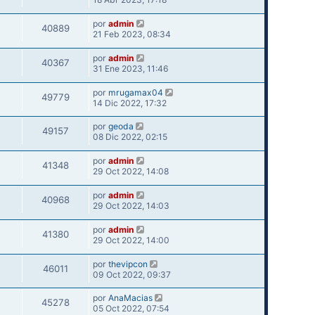
por
admin
40889
21 Feb 2023, 08:34
por
admin
40367
31 Ene 2023, 11:46
por
mrugamax04
49779
14 Dic 2022, 17:32
por
geoda
49157
08 Dic 2022, 02:15
por
admin
41348
29 Oct 2022, 14:08
por
admin
40968
29 Oct 2022, 14:03
por
admin
41380
29 Oct 2022, 14:00
por
thevipcon
46011
09 Oct 2022, 09:37
por
AnaMacias
45278
05 Oct 2022, 07:54