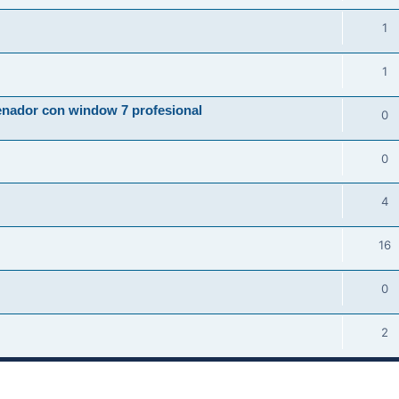
1
1
enador con window 7 profesional
0
0
4
16
0
2