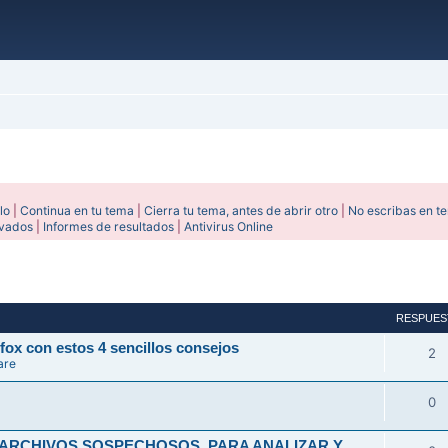
lo
|
Continua en tu tema
|
Cierra tu tema, antes de abrir otro
|
No escribas en t
ivados
|
Informes de resultados
|
Antivirus Online
avanzada
RESPUES
fox con estos 4 sencillos consejos
2
are
0
 ARCHIVOS SOSPECHOSOS, PARA ANALIZAR Y