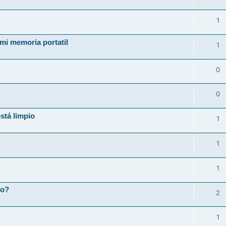
1
mi memoria portatil
1
0
0
stá limpio
1
1
1
do?
2
1