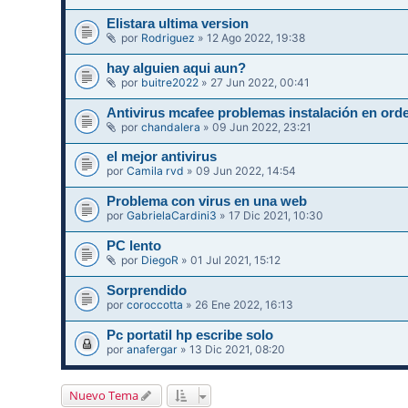
Elistara ultima version
por
Rodriguez
» 12 Ago 2022, 19:38
hay alguien aqui aun?
por
buitre2022
» 27 Jun 2022, 00:41
Antivirus mcafee problemas instalación en ord
por
chandalera
» 09 Jun 2022, 23:21
el mejor antivirus
por
Camila rvd
» 09 Jun 2022, 14:54
Problema con virus en una web
por
GabrielaCardini3
» 17 Dic 2021, 10:30
PC lento
por
DiegoR
» 01 Jul 2021, 15:12
Sorprendido
por
coroccotta
» 26 Ene 2022, 16:13
Pc portatil hp escribe solo
por
anafergar
» 13 Dic 2021, 08:20
Nuevo Tema