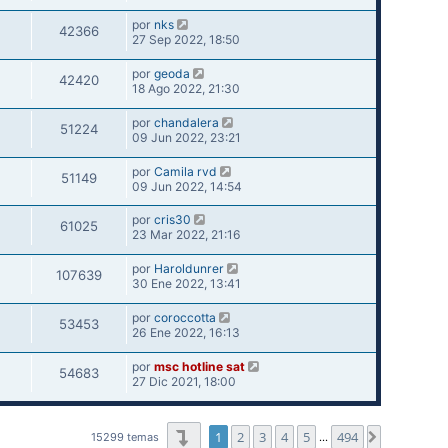
por
nks
42366
27 Sep 2022, 18:50
por
geoda
42420
18 Ago 2022, 21:30
por
chandalera
51224
09 Jun 2022, 23:21
por
Camila rvd
51149
09 Jun 2022, 14:54
por
cris30
61025
23 Mar 2022, 21:16
por
Haroldunrer
107639
30 Ene 2022, 13:41
por
coroccotta
53453
26 Ene 2022, 16:13
por
msc hotline sat
54683
27 Dic 2021, 18:00
Página
1
de
494
1
2
3
4
5
494
Siguiente
15299 temas
…