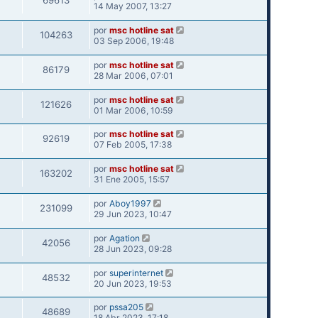
69613
14 May 2007, 13:27
por
msc hotline sat
104263
03 Sep 2006, 19:48
por
msc hotline sat
86179
28 Mar 2006, 07:01
por
msc hotline sat
121626
01 Mar 2006, 10:59
por
msc hotline sat
92619
07 Feb 2005, 17:38
por
msc hotline sat
163202
31 Ene 2005, 15:57
por
Aboy1997
231099
29 Jun 2023, 10:47
por
Agation
42056
28 Jun 2023, 09:28
por
superinternet
48532
20 Jun 2023, 19:53
por
pssa205
48689
18 Abr 2023, 17:18