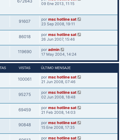
672643
09 Ene 2013, 11:15
por
msc hotline sat
91607
23 Sep 2008, 19:11
por
msc hotline sat
86018
26 Jun 2007, 15:46
por
admin
119690
17 May 2004, 14:24
TAS
VISTAS
ÚLTIMO MENSAJE
por
msc hotline sat
100061
21 Jun 2008, 07:46
por
msc hotline sat
95275
02 Jun 2008, 18:48
por
msc hotline sat
69459
21 Feb 2008, 14:03
por
msc hotline sat
90848
15 Ene 2008, 17:35
por
msc hotline sat