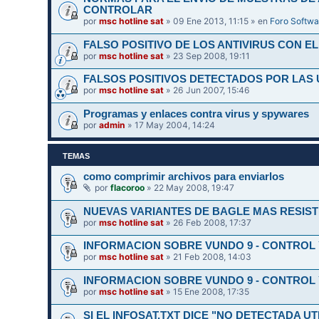
CONTROLAR
por
msc hotline sat
» 09 Ene 2013, 11:15 » en
Foro Softwa
FALSO POSITIVO DE LOS ANTIVIRUS CON EL
por
msc hotline sat
» 23 Sep 2008, 19:11
FALSOS POSITIVOS DETECTADOS POR LAS 
por
msc hotline sat
» 26 Jun 2007, 15:46
Programas y enlaces contra virus y spywares
por
admin
» 17 May 2004, 14:24
TEMAS
como comprimir archivos para enviarlos
por
flacoroo
» 22 May 2008, 19:47
NUEVAS VARIANTES DE BAGLE MAS RESIST
por
msc hotline sat
» 26 Feb 2008, 17:37
INFORMACION SOBRE VUNDO 9 - CONTROL 
por
msc hotline sat
» 21 Feb 2008, 14:03
INFORMACION SOBRE VUNDO 9 - CONTROL 
por
msc hotline sat
» 15 Ene 2008, 17:35
SI EL INFOSAT.TXT DICE "NO DETECTADA UT