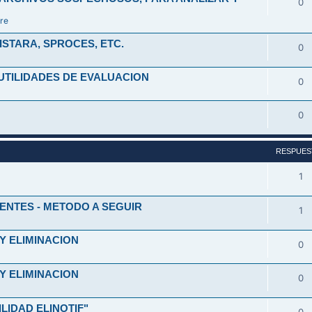
0
re
ISTARA, SPROCES, ETC.
0
UTILIDADES DE EVALUACION
0
0
RESPUES
1
ENTES - METODO A SEGUIR
1
Y ELIMINACION
0
Y ELIMINACION
0
ILIDAD ELINOTIF"