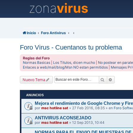
zona
virus
Inicio
Foro Antivirus
Foro Virus - Cuentanos tu problema
Reglas del Foro
Normas Basicas
|
Los Titulos, dicen mucho
|
No postear en parale
Enlaces a web/mail/blog/Msn NO estan permitidos
|
Mensajes Pr
Buscar
Búsqueda 
Nuevo Tema
ANUNCIOS
Mejora el rendimiento de Google Chrome y Fire
por
msc hotline sat
» 27 Feb 2016, 08:35 » en
Foro Softw
ANTIVIRUS ACONSEJADO
por
msc hotline sat
» 12 Sep 2013, 10:44
NORMAS PARA EL ENVIO DE MUESTRAS DE