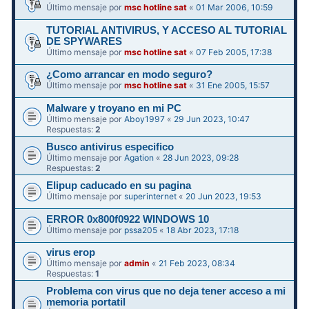
Último mensaje por
msc hotline sat
«
01 Mar 2006, 10:59
TUTORIAL ANTIVIRUS, Y ACCESO AL TUTORIAL
DE SPYWARES
Último mensaje por
msc hotline sat
«
07 Feb 2005, 17:38
¿Como arrancar en modo seguro?
Último mensaje por
msc hotline sat
«
31 Ene 2005, 15:57
Malware y troyano en mi PC
Último mensaje por
Aboy1997
«
29 Jun 2023, 10:47
Respuestas:
2
Busco antivirus especifico
Último mensaje por
Agation
«
28 Jun 2023, 09:28
Respuestas:
2
Elipup caducado en su pagina
Último mensaje por
superinternet
«
20 Jun 2023, 19:53
ERROR 0x800f0922 WINDOWS 10
Último mensaje por
pssa205
«
18 Abr 2023, 17:18
virus erop
Último mensaje por
admin
«
21 Feb 2023, 08:34
Respuestas:
1
Problema con virus que no deja tener acceso a mi
memoria portatil