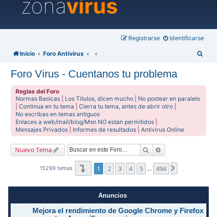
zona
virus
Registrarse
Identificarse
B
Inicio
Foro Antivirus
u
Foro Virus - Cuentanos tu problema
s
c
Reglas del Foro
Normas Basicas
|
Los Titulos, dicen mucho
|
No postear en paralelo
a
|
Continua en tu tema
|
Cierra tu tema, antes de abrir otro
|
No escribas en temas antiguos
r
Enlaces a web/mail/blog/Msn NO estan permitidos
|
Mensajes Privados
|
Informes de resultados
|
Antivirus Online
Buscar
Búsqueda avanzad
Nuevo Tema
Página
1
de
494
1
2
3
4
5
494
Siguiente
15299 temas
…
Anuncios
Mejora el rendimiento de Google Chrome y Firefox