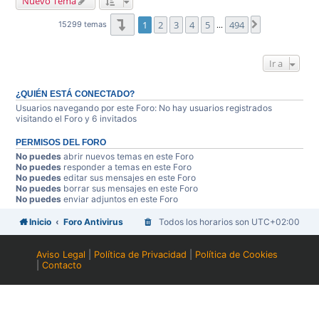
Nuevo Tema
Página
1
de
494
1
2
3
4
5
494
Siguiente
15299 temas
…
Ir a
¿QUIÉN ESTÁ CONECTADO?
Usuarios navegando por este Foro: No hay usuarios registrados
visitando el Foro y 6 invitados
PERMISOS DEL FORO
No puedes
abrir nuevos temas en este Foro
No puedes
responder a temas en este Foro
No puedes
editar sus mensajes en este Foro
No puedes
borrar sus mensajes en este Foro
No puedes
enviar adjuntos en este Foro
Inicio
Foro Antivirus
Todos los horarios son
UTC+02:00
Aviso Legal
|
Política de Privacidad
|
Política de Cookies
|
Contacto