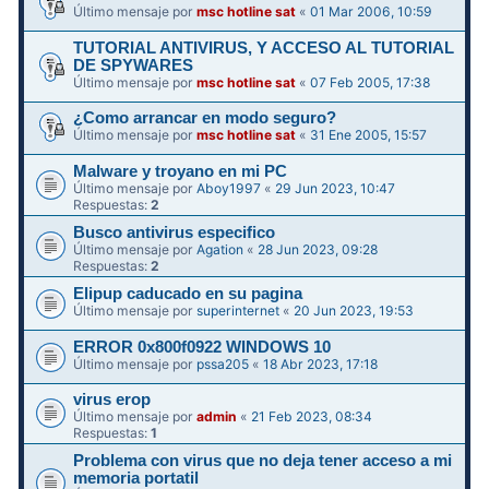
Último mensaje por
msc hotline sat
«
01 Mar 2006, 10:59
TUTORIAL ANTIVIRUS, Y ACCESO AL TUTORIAL
DE SPYWARES
Último mensaje por
msc hotline sat
«
07 Feb 2005, 17:38
¿Como arrancar en modo seguro?
Último mensaje por
msc hotline sat
«
31 Ene 2005, 15:57
Malware y troyano en mi PC
Último mensaje por
Aboy1997
«
29 Jun 2023, 10:47
Respuestas:
2
Busco antivirus especifico
Último mensaje por
Agation
«
28 Jun 2023, 09:28
Respuestas:
2
Elipup caducado en su pagina
Último mensaje por
superinternet
«
20 Jun 2023, 19:53
ERROR 0x800f0922 WINDOWS 10
Último mensaje por
pssa205
«
18 Abr 2023, 17:18
virus erop
Último mensaje por
admin
«
21 Feb 2023, 08:34
Respuestas:
1
Problema con virus que no deja tener acceso a mi
memoria portatil