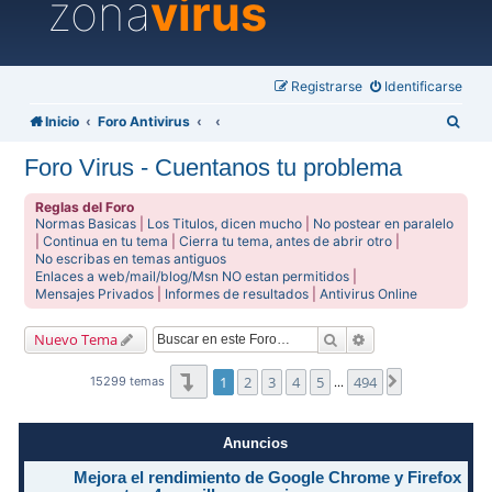
zona
virus
Registrarse
Identificarse
B
Inicio
Foro Antivirus
u
Foro Virus - Cuentanos tu problema
s
c
Reglas del Foro
Normas Basicas
|
Los Titulos, dicen mucho
|
No postear en paralelo
a
|
Continua en tu tema
|
Cierra tu tema, antes de abrir otro
|
No escribas en temas antiguos
r
Enlaces a web/mail/blog/Msn NO estan permitidos
|
Mensajes Privados
|
Informes de resultados
|
Antivirus Online
Buscar
Búsqueda avanzad
Nuevo Tema
Página
1
de
494
1
2
3
4
5
494
Siguiente
15299 temas
…
Anuncios
Mejora el rendimiento de Google Chrome y Firefox