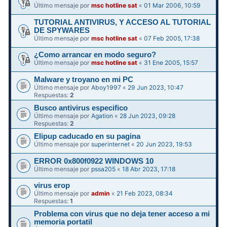
Último mensaje por
msc hotline sat
«
01 Mar 2006, 10:59
TUTORIAL ANTIVIRUS, Y ACCESO AL TUTORIAL
DE SPYWARES
Último mensaje por
msc hotline sat
«
07 Feb 2005, 17:38
¿Como arrancar en modo seguro?
Último mensaje por
msc hotline sat
«
31 Ene 2005, 15:57
Malware y troyano en mi PC
Último mensaje por
Aboy1997
«
29 Jun 2023, 10:47
Respuestas:
2
Busco antivirus especifico
Último mensaje por
Agation
«
28 Jun 2023, 09:28
Respuestas:
2
Elipup caducado en su pagina
Último mensaje por
superinternet
«
20 Jun 2023, 19:53
ERROR 0x800f0922 WINDOWS 10
Último mensaje por
pssa205
«
18 Abr 2023, 17:18
virus erop
Último mensaje por
admin
«
21 Feb 2023, 08:34
Respuestas:
1
Problema con virus que no deja tener acceso a mi
memoria portatil