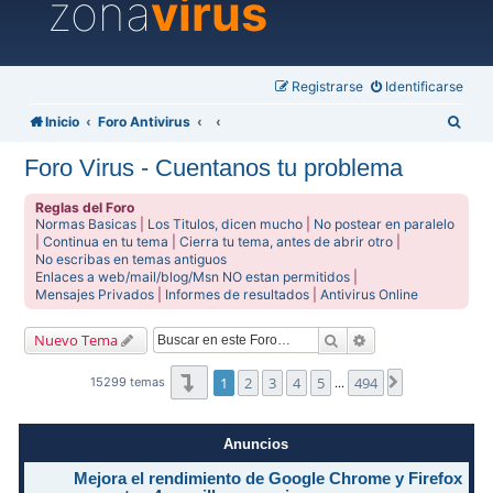
zona
virus
Registrarse
Identificarse
B
Inicio
Foro Antivirus
u
Foro Virus - Cuentanos tu problema
s
c
Reglas del Foro
Normas Basicas
|
Los Titulos, dicen mucho
|
No postear en paralelo
a
|
Continua en tu tema
|
Cierra tu tema, antes de abrir otro
|
No escribas en temas antiguos
r
Enlaces a web/mail/blog/Msn NO estan permitidos
|
Mensajes Privados
|
Informes de resultados
|
Antivirus Online
Buscar
Búsqueda avanzad
Nuevo Tema
Página
1
de
494
1
2
3
4
5
494
Siguiente
15299 temas
…
Anuncios
Mejora el rendimiento de Google Chrome y Firefox