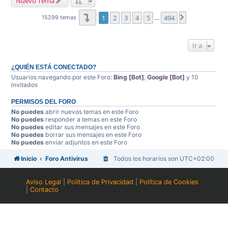
Nuevo Tema
Página
1
de
494
1
2
3
4
5
494
Siguiente
15299 temas
…
Ir a
¿QUIÉN ESTÁ CONECTADO?
Usuarios navegando por este Foro:
Bing [Bot]
,
Google [Bot]
y 10
invitados
PERMISOS DEL FORO
No puedes
abrir nuevos temas en este Foro
No puedes
responder a temas en este Foro
No puedes
editar sus mensajes en este Foro
No puedes
borrar sus mensajes en este Foro
No puedes
enviar adjuntos en este Foro
Inicio
Foro Antivirus
Todos los horarios son
UTC+02:00
Aviso Legal
|
Política de Privacidad
|
Política de Cookies
|
Contacto