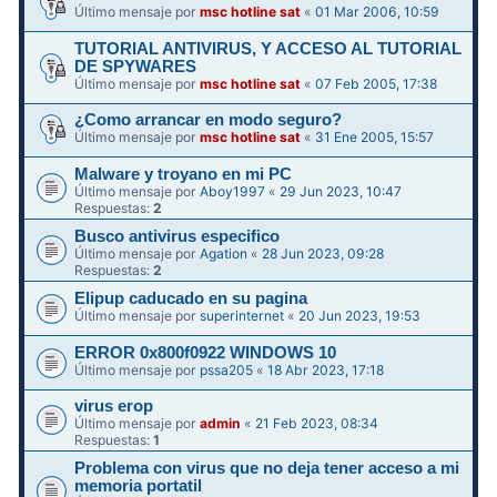
Último mensaje por
msc hotline sat
«
01 Mar 2006, 10:59
TUTORIAL ANTIVIRUS, Y ACCESO AL TUTORIAL
DE SPYWARES
Último mensaje por
msc hotline sat
«
07 Feb 2005, 17:38
¿Como arrancar en modo seguro?
Último mensaje por
msc hotline sat
«
31 Ene 2005, 15:57
Malware y troyano en mi PC
Último mensaje por
Aboy1997
«
29 Jun 2023, 10:47
Respuestas:
2
Busco antivirus especifico
Último mensaje por
Agation
«
28 Jun 2023, 09:28
Respuestas:
2
Elipup caducado en su pagina
Último mensaje por
superinternet
«
20 Jun 2023, 19:53
ERROR 0x800f0922 WINDOWS 10
Último mensaje por
pssa205
«
18 Abr 2023, 17:18
virus erop
Último mensaje por
admin
«
21 Feb 2023, 08:34
Respuestas:
1
Problema con virus que no deja tener acceso a mi
memoria portatil