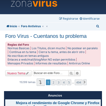
zona
virus
Registrarse
Identificarse
B
Inicio
Foro Antivirus
u
Foro Virus - Cuentanos tu problema
s
c
Reglas del Foro
Normas Basicas
|
Los Titulos, dicen mucho
|
No postear en paralelo
a
|
Continua en tu tema
|
Cierra tu tema, antes de abrir otro
|
No escribas en temas antiguos
r
Enlaces a web/mail/blog/Msn NO estan permitidos
|
Mensajes Privados
|
Informes de resultados
|
Antivirus Online
Buscar
Búsqueda avanzad
Nuevo Tema
Página
1
de
494
1
2
3
4
5
494
Siguiente
15299 temas
…
Anuncios
Mejora el rendimiento de Google Chrome y Firefox