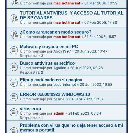
Último mensaje por
msc hotline sat
«
01 Mar 2006, 10:59
TUTORIAL ANTIVIRUS, Y ACCESO AL TUTORIAL
DE SPYWARES
Último mensaje por
msc hotline sat
«
07 Feb 2005, 17:38
¿Como arrancar en modo seguro?
Último mensaje por
msc hotline sat
«
31 Ene 2005, 15:57
Malware y troyano en mi PC
Último mensaje por
Aboy1997
«
29 Jun 2023, 10:47
Respuestas:
2
Busco antivirus especifico
Último mensaje por
Agation
«
28 Jun 2023, 09:28
Respuestas:
2
Elipup caducado en su pagina
Último mensaje por
superinternet
«
20 Jun 2023, 19:53
ERROR 0x800f0922 WINDOWS 10
Último mensaje por
pssa205
«
18 Abr 2023, 17:18
virus erop
Último mensaje por
admin
«
21 Feb 2023, 08:34
Respuestas:
1
Problema con virus que no deja tener acceso a mi
memoria portatil