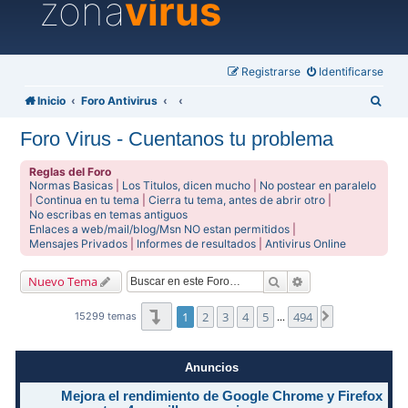
zona
virus
Registrarse
Identificarse
B
Inicio
Foro Antivirus
u
Foro Virus - Cuentanos tu problema
s
c
Reglas del Foro
Normas Basicas
|
Los Titulos, dicen mucho
|
No postear en paralelo
a
|
Continua en tu tema
|
Cierra tu tema, antes de abrir otro
|
No escribas en temas antiguos
r
Enlaces a web/mail/blog/Msn NO estan permitidos
|
Mensajes Privados
|
Informes de resultados
|
Antivirus Online
Buscar
Búsqueda avanzad
Nuevo Tema
Página
1
de
494
1
2
3
4
5
494
Siguiente
15299 temas
…
Anuncios
Mejora el rendimiento de Google Chrome y Firefox