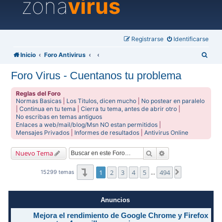
zona
virus
Registrarse
Identificarse
B
Inicio
Foro Antivirus
u
Foro Virus - Cuentanos tu problema
s
c
Reglas del Foro
Normas Basicas
|
Los Titulos, dicen mucho
|
No postear en paralelo
a
|
Continua en tu tema
|
Cierra tu tema, antes de abrir otro
|
No escribas en temas antiguos
r
Enlaces a web/mail/blog/Msn NO estan permitidos
|
Mensajes Privados
|
Informes de resultados
|
Antivirus Online
Buscar
Búsqueda avanzad
Nuevo Tema
Página
1
de
494
1
2
3
4
5
494
Siguiente
15299 temas
…
Anuncios
Mejora el rendimiento de Google Chrome y Firefox