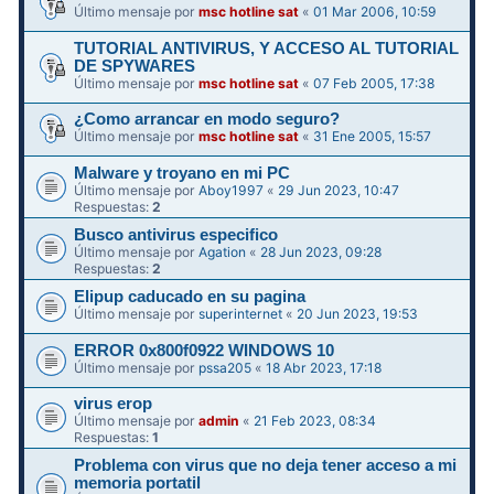
Último mensaje por
msc hotline sat
«
01 Mar 2006, 10:59
TUTORIAL ANTIVIRUS, Y ACCESO AL TUTORIAL
DE SPYWARES
Último mensaje por
msc hotline sat
«
07 Feb 2005, 17:38
¿Como arrancar en modo seguro?
Último mensaje por
msc hotline sat
«
31 Ene 2005, 15:57
Malware y troyano en mi PC
Último mensaje por
Aboy1997
«
29 Jun 2023, 10:47
Respuestas:
2
Busco antivirus especifico
Último mensaje por
Agation
«
28 Jun 2023, 09:28
Respuestas:
2
Elipup caducado en su pagina
Último mensaje por
superinternet
«
20 Jun 2023, 19:53
ERROR 0x800f0922 WINDOWS 10
Último mensaje por
pssa205
«
18 Abr 2023, 17:18
virus erop
Último mensaje por
admin
«
21 Feb 2023, 08:34
Respuestas:
1
Problema con virus que no deja tener acceso a mi
memoria portatil