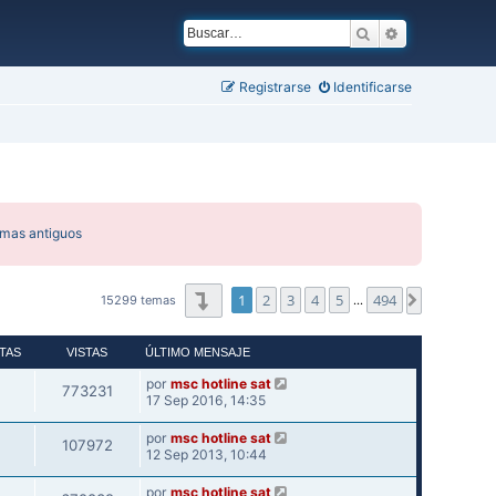
Buscar
Búsqueda ava
Registrarse
Identificarse
emas antiguos
Página
1
de
494
1
2
3
4
5
494
Siguiente
15299 temas
…
TAS
VISTAS
ÚLTIMO MENSAJE
por
msc hotline sat
773231
17 Sep 2016, 14:35
por
msc hotline sat
107972
12 Sep 2013, 10:44
por
msc hotline sat