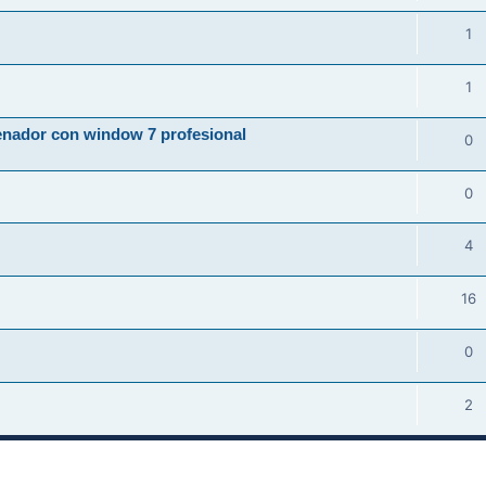
1
1
enador con window 7 profesional
0
0
4
16
0
2