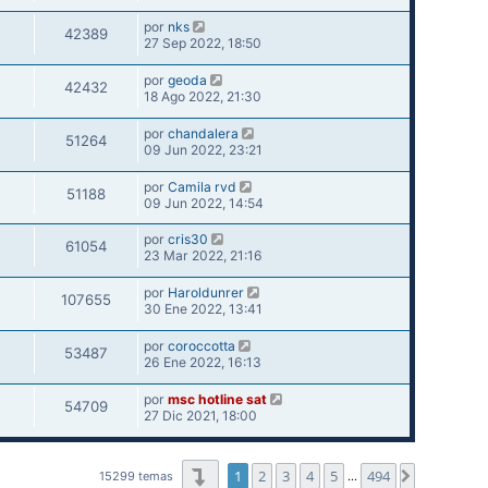
por
nks
42389
27 Sep 2022, 18:50
por
geoda
42432
18 Ago 2022, 21:30
por
chandalera
51264
09 Jun 2022, 23:21
por
Camila rvd
51188
09 Jun 2022, 14:54
por
cris30
61054
23 Mar 2022, 21:16
por
Haroldunrer
107655
30 Ene 2022, 13:41
por
coroccotta
53487
26 Ene 2022, 16:13
por
msc hotline sat
54709
27 Dic 2021, 18:00
Página
1
de
494
1
2
3
4
5
494
Siguiente
15299 temas
…