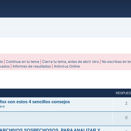
lo
|
Continua en tu tema
|
Cierra tu tema, antes de abrir otro
|
No escribas en t
ivados
|
Informes de resultados
|
Antivirus Online
avanzada
RESPUES
fox con estos 4 sencillos consejos
2
are
0
 ARCHIVOS SOSPECHOSOS, PARA ANALIZAR Y