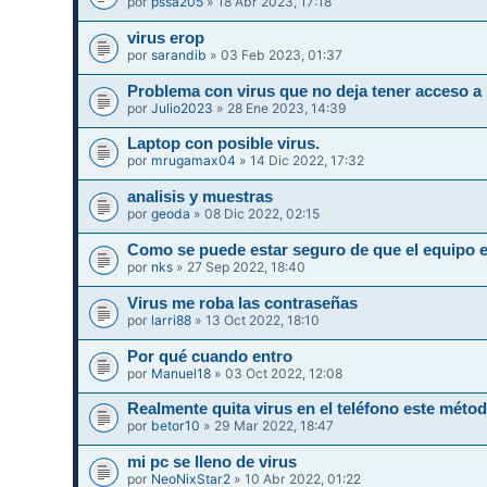
por
pssa205
» 18 Abr 2023, 17:18
virus erop
por
sarandib
» 03 Feb 2023, 01:37
Problema con virus que no deja tener acceso a 
por
Julio2023
» 28 Ene 2023, 14:39
Laptop con posible virus.
por
mrugamax04
» 14 Dic 2022, 17:32
analisis y muestras
por
geoda
» 08 Dic 2022, 02:15
Como se puede estar seguro de que el equipo e
por
nks
» 27 Sep 2022, 18:40
Virus me roba las contraseñas
por
larri88
» 13 Oct 2022, 18:10
Por qué cuando entro
por
Manuel18
» 03 Oct 2022, 12:08
Realmente quita virus en el teléfono este méto
por
betor10
» 29 Mar 2022, 18:47
mi pc se lleno de virus
por
NeoNixStar2
» 10 Abr 2022, 01:22