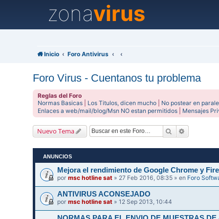
zona
virus
Inicio
Foro Antivirus
Foro Virus - Cuentanos tu problema
Reglas del Foro
Normas Basicas
|
Los Titulos, dicen mucho
|
No postear en parale
Enlaces a web/mail/blog/Msn NO estan permitidos
|
Mensajes Pr
Buscar
Búsqueda 
Nuevo Tema
ANUNCIOS
Mejora el rendimiento de Google Chrome y Fire
por
msc hotline sat
» 27 Feb 2016, 08:35 » en
Foro Softw
ANTIVIRUS ACONSEJADO
por
msc hotline sat
» 12 Sep 2013, 10:44
NORMAS PARA EL ENVIO DE MUESTRAS DE