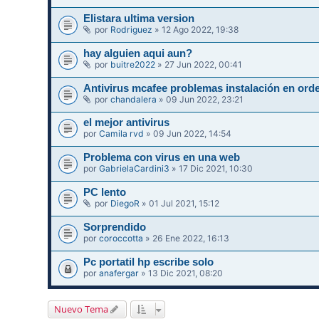
Elistara ultima version
por
Rodriguez
» 12 Ago 2022, 19:38
hay alguien aqui aun?
por
buitre2022
» 27 Jun 2022, 00:41
Antivirus mcafee problemas instalación en ord
por
chandalera
» 09 Jun 2022, 23:21
el mejor antivirus
por
Camila rvd
» 09 Jun 2022, 14:54
Problema con virus en una web
por
GabrielaCardini3
» 17 Dic 2021, 10:30
PC lento
por
DiegoR
» 01 Jul 2021, 15:12
Sorprendido
por
coroccotta
» 26 Ene 2022, 16:13
Pc portatil hp escribe solo
por
anafergar
» 13 Dic 2021, 08:20
Nuevo Tema