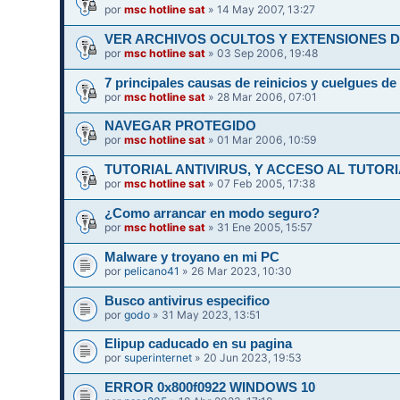
por
msc hotline sat
» 14 May 2007, 13:27
VER ARCHIVOS OCULTOS Y EXTENSIONES 
por
msc hotline sat
» 03 Sep 2006, 19:48
7 principales causas de reinicios y cuelgues d
por
msc hotline sat
» 28 Mar 2006, 07:01
NAVEGAR PROTEGIDO
por
msc hotline sat
» 01 Mar 2006, 10:59
TUTORIAL ANTIVIRUS, Y ACCESO AL TUTOR
por
msc hotline sat
» 07 Feb 2005, 17:38
¿Como arrancar en modo seguro?
por
msc hotline sat
» 31 Ene 2005, 15:57
Malware y troyano en mi PC
por
pelicano41
» 26 Mar 2023, 10:30
Busco antivirus especifico
por
godo
» 31 May 2023, 13:51
Elipup caducado en su pagina
por
superinternet
» 20 Jun 2023, 19:53
ERROR 0x800f0922 WINDOWS 10