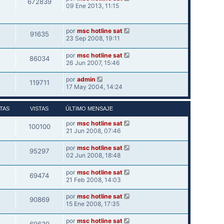
672839
09 Ene 2013, 11:15
por
msc hotline sat
91635
23 Sep 2008, 19:11
por
msc hotline sat
86034
26 Jun 2007, 15:46
por
admin
119711
17 May 2004, 14:24
TAS
VISTAS
ÚLTIMO MENSAJE
por
msc hotline sat
100100
21 Jun 2008, 07:46
por
msc hotline sat
95297
02 Jun 2008, 18:48
por
msc hotline sat
69474
21 Feb 2008, 14:03
por
msc hotline sat
90869
15 Ene 2008, 17:35
por
msc hotline sat