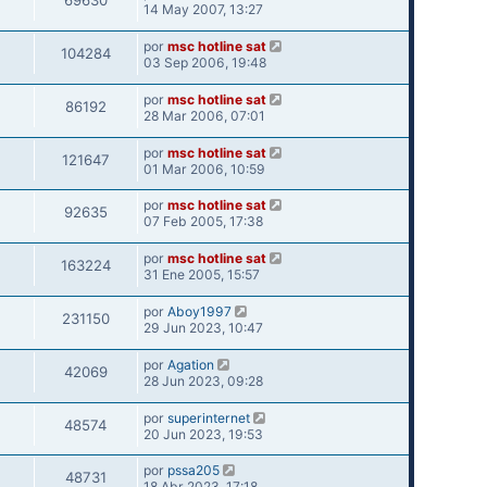
69630
14 May 2007, 13:27
por
msc hotline sat
104284
03 Sep 2006, 19:48
por
msc hotline sat
86192
28 Mar 2006, 07:01
por
msc hotline sat
121647
01 Mar 2006, 10:59
por
msc hotline sat
92635
07 Feb 2005, 17:38
por
msc hotline sat
163224
31 Ene 2005, 15:57
por
Aboy1997
231150
29 Jun 2023, 10:47
por
Agation
42069
28 Jun 2023, 09:28
por
superinternet
48574
20 Jun 2023, 19:53
por
pssa205
48731
18 Abr 2023, 17:18