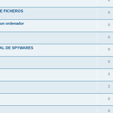
0
DE FICHEROS
0
e un ordenador
0
0
IAL DE SPYWARES
0
0
2
2
0
0