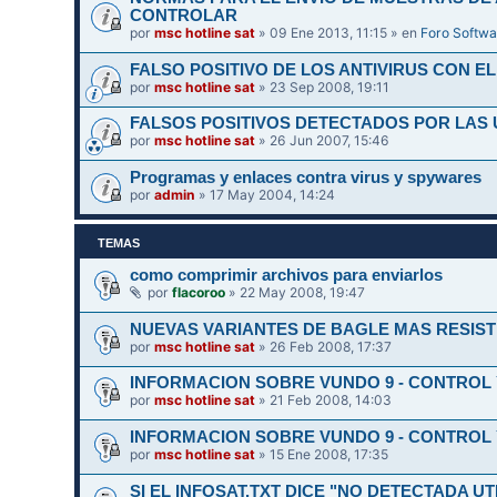
CONTROLAR
por
msc hotline sat
» 09 Ene 2013, 11:15 » en
Foro Softwa
FALSO POSITIVO DE LOS ANTIVIRUS CON EL
por
msc hotline sat
» 23 Sep 2008, 19:11
FALSOS POSITIVOS DETECTADOS POR LAS 
por
msc hotline sat
» 26 Jun 2007, 15:46
Programas y enlaces contra virus y spywares
por
admin
» 17 May 2004, 14:24
TEMAS
como comprimir archivos para enviarlos
por
flacoroo
» 22 May 2008, 19:47
NUEVAS VARIANTES DE BAGLE MAS RESIST
por
msc hotline sat
» 26 Feb 2008, 17:37
INFORMACION SOBRE VUNDO 9 - CONTROL 
por
msc hotline sat
» 21 Feb 2008, 14:03
INFORMACION SOBRE VUNDO 9 - CONTROL 
por
msc hotline sat
» 15 Ene 2008, 17:35
SI EL INFOSAT.TXT DICE "NO DETECTADA UT