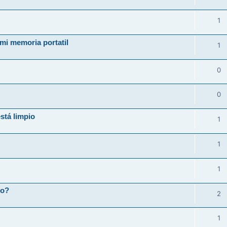
1
mi memoria portatil
1
0
0
stá limpio
1
1
1
do?
2
1