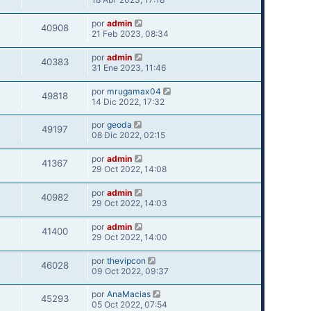
por
admin
40908
21 Feb 2023, 08:34
por
admin
40383
31 Ene 2023, 11:46
por
mrugamax04
49818
14 Dic 2022, 17:32
por
geoda
49197
08 Dic 2022, 02:15
por
admin
41367
29 Oct 2022, 14:08
por
admin
40982
29 Oct 2022, 14:03
por
admin
41400
29 Oct 2022, 14:00
por
thevipcon
46028
09 Oct 2022, 09:37
por
AnaMacias
45293
05 Oct 2022, 07:54