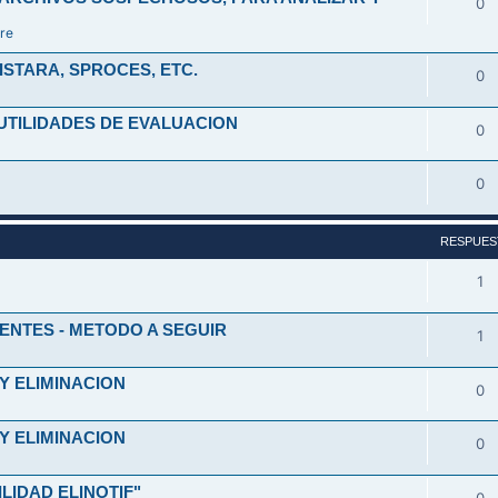
0
re
ISTARA, SPROCES, ETC.
0
UTILIDADES DE EVALUACION
0
0
RESPUES
1
ENTES - METODO A SEGUIR
1
Y ELIMINACION
0
Y ELIMINACION
0
ILIDAD ELINOTIF"