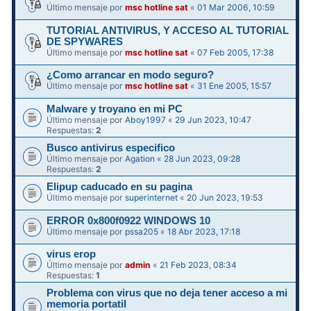
Último mensaje por
msc hotline sat
«
01 Mar 2006, 10:59
TUTORIAL ANTIVIRUS, Y ACCESO AL TUTORIAL
DE SPYWARES
Último mensaje por
msc hotline sat
«
07 Feb 2005, 17:38
¿Como arrancar en modo seguro?
Último mensaje por
msc hotline sat
«
31 Ene 2005, 15:57
Malware y troyano en mi PC
Último mensaje por
Aboy1997
«
29 Jun 2023, 10:47
Respuestas:
2
Busco antivirus especifico
Último mensaje por
Agation
«
28 Jun 2023, 09:28
Respuestas:
2
Elipup caducado en su pagina
Último mensaje por
superinternet
«
20 Jun 2023, 19:53
ERROR 0x800f0922 WINDOWS 10
Último mensaje por
pssa205
«
18 Abr 2023, 17:18
virus erop
Último mensaje por
admin
«
21 Feb 2023, 08:34
Respuestas:
1
Problema con virus que no deja tener acceso a mi
memoria portatil