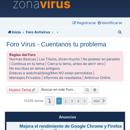
zona
virus
Registrarse
Identificarse
B
Inicio
Foro Antivirus
u
Foro Virus - Cuentanos tu problema
s
c
Reglas del Foro
Normas Basicas
|
Los Titulos, dicen mucho
|
No postear en paralelo
a
|
Continua en tu tema
|
Cierra tu tema, antes de abrir otro
|
No escribas en temas antiguos
r
Enlaces a web/mail/blog/Msn NO estan permitidos
|
Mensajes Privados
|
Informes de resultados
|
Antivirus Online
Buscar
Búsqueda avanzad
Nuevo Tema
Página
1
de
494
1
2
3
4
5
494
Siguiente
15299 temas
…
Anuncios
Mejora el rendimiento de Google Chrome y Firefox