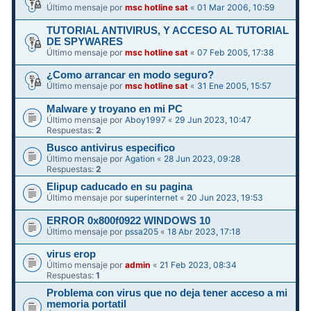
Último mensaje por
msc hotline sat
«
01 Mar 2006, 10:59
TUTORIAL ANTIVIRUS, Y ACCESO AL TUTORIAL
DE SPYWARES
Último mensaje por
msc hotline sat
«
07 Feb 2005, 17:38
¿Como arrancar en modo seguro?
Último mensaje por
msc hotline sat
«
31 Ene 2005, 15:57
Malware y troyano en mi PC
Último mensaje por
Aboy1997
«
29 Jun 2023, 10:47
Respuestas:
2
Busco antivirus especifico
Último mensaje por
Agation
«
28 Jun 2023, 09:28
Respuestas:
2
Elipup caducado en su pagina
Último mensaje por
superinternet
«
20 Jun 2023, 19:53
ERROR 0x800f0922 WINDOWS 10
Último mensaje por
pssa205
«
18 Abr 2023, 17:18
virus erop
Último mensaje por
admin
«
21 Feb 2023, 08:34
Respuestas:
1
Problema con virus que no deja tener acceso a mi
memoria portatil