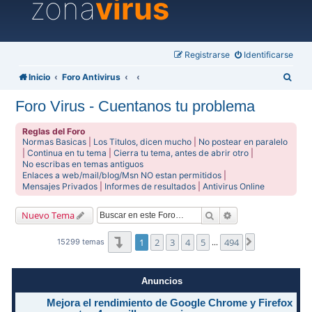
zona
virus
Registrarse
Identificarse
B
Inicio
Foro Antivirus
u
Foro Virus - Cuentanos tu problema
s
c
Reglas del Foro
Normas Basicas
|
Los Titulos, dicen mucho
|
No postear en paralelo
a
|
Continua en tu tema
|
Cierra tu tema, antes de abrir otro
|
No escribas en temas antiguos
r
Enlaces a web/mail/blog/Msn NO estan permitidos
|
Mensajes Privados
|
Informes de resultados
|
Antivirus Online
Buscar
Búsqueda avanzad
Nuevo Tema
Página
1
de
494
1
2
3
4
5
494
Siguiente
15299 temas
…
Anuncios
Mejora el rendimiento de Google Chrome y Firefox