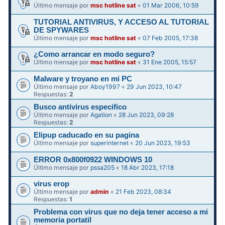
Último mensaje por
msc hotline sat
«
01 Mar 2006, 10:59
TUTORIAL ANTIVIRUS, Y ACCESO AL TUTORIAL
DE SPYWARES
Último mensaje por
msc hotline sat
«
07 Feb 2005, 17:38
¿Como arrancar en modo seguro?
Último mensaje por
msc hotline sat
«
31 Ene 2005, 15:57
Malware y troyano en mi PC
Último mensaje por
Aboy1997
«
29 Jun 2023, 10:47
Respuestas:
2
Busco antivirus especifico
Último mensaje por
Agation
«
28 Jun 2023, 09:28
Respuestas:
2
Elipup caducado en su pagina
Último mensaje por
superinternet
«
20 Jun 2023, 19:53
ERROR 0x800f0922 WINDOWS 10
Último mensaje por
pssa205
«
18 Abr 2023, 17:18
virus erop
Último mensaje por
admin
«
21 Feb 2023, 08:34
Respuestas:
1
Problema con virus que no deja tener acceso a mi
memoria portatil