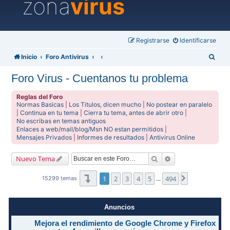
zona
virus
Registrarse
Identificarse
B
Inicio
Foro Antivirus
u
Foro Virus - Cuentanos tu problema
s
c
Reglas del Foro
Normas Basicas
|
Los Titulos, dicen mucho
|
No postear en paralelo
a
|
Continua en tu tema
|
Cierra tu tema, antes de abrir otro
|
No escribas en temas antiguos
r
Enlaces a web/mail/blog/Msn NO estan permitidos
|
Mensajes Privados
|
Informes de resultados
|
Antivirus Online
Buscar
Búsqueda avanzad
Nuevo Tema
Página
1
de
494
1
2
3
4
5
494
Siguiente
15299 temas
…
Anuncios
Mejora el rendimiento de Google Chrome y Firefox