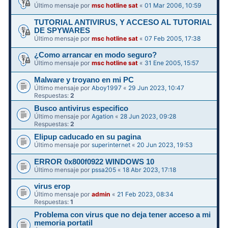
Último mensaje por
msc hotline sat
«
01 Mar 2006, 10:59
TUTORIAL ANTIVIRUS, Y ACCESO AL TUTORIAL
DE SPYWARES
Último mensaje por
msc hotline sat
«
07 Feb 2005, 17:38
¿Como arrancar en modo seguro?
Último mensaje por
msc hotline sat
«
31 Ene 2005, 15:57
Malware y troyano en mi PC
Último mensaje por
Aboy1997
«
29 Jun 2023, 10:47
Respuestas:
2
Busco antivirus especifico
Último mensaje por
Agation
«
28 Jun 2023, 09:28
Respuestas:
2
Elipup caducado en su pagina
Último mensaje por
superinternet
«
20 Jun 2023, 19:53
ERROR 0x800f0922 WINDOWS 10
Último mensaje por
pssa205
«
18 Abr 2023, 17:18
virus erop
Último mensaje por
admin
«
21 Feb 2023, 08:34
Respuestas:
1
Problema con virus que no deja tener acceso a mi
memoria portatil