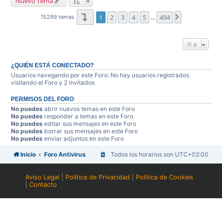
Nuevo Tema
Página
1
de
494
1
2
3
4
5
494
Siguiente
15299 temas
…
Ir a
¿QUIÉN ESTÁ CONECTADO?
Usuarios navegando por este Foro: No hay usuarios registrados
visitando el Foro y 2 invitados
PERMISOS DEL FORO
No puedes
abrir nuevos temas en este Foro
No puedes
responder a temas en este Foro
No puedes
editar sus mensajes en este Foro
No puedes
borrar sus mensajes en este Foro
No puedes
enviar adjuntos en este Foro
Inicio
Foro Antivirus
Todos los horarios son
UTC+02:00
Aviso Legal
|
Política de Privacidad
|
Política de Cookies
|
Contacto