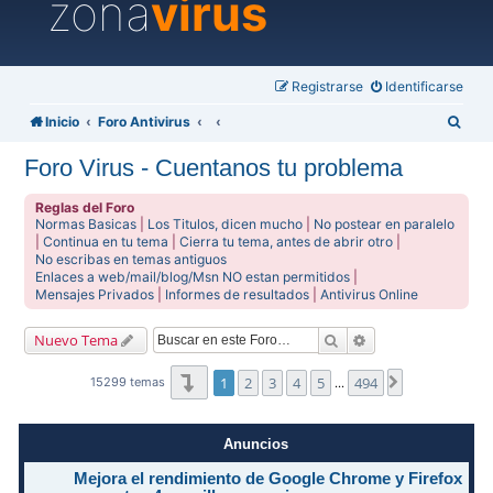
zona
virus
Registrarse
Identificarse
B
Inicio
Foro Antivirus
u
Foro Virus - Cuentanos tu problema
s
c
Reglas del Foro
Normas Basicas
|
Los Titulos, dicen mucho
|
No postear en paralelo
a
|
Continua en tu tema
|
Cierra tu tema, antes de abrir otro
|
No escribas en temas antiguos
r
Enlaces a web/mail/blog/Msn NO estan permitidos
|
Mensajes Privados
|
Informes de resultados
|
Antivirus Online
Buscar
Búsqueda avanzad
Nuevo Tema
Página
1
de
494
1
2
3
4
5
494
Siguiente
15299 temas
…
Anuncios
Mejora el rendimiento de Google Chrome y Firefox