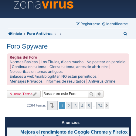
zona
virus
Registrarse
Identificarse
B
Inicio
Foro Antivirus
u
Foro Spyware
s
c
Reglas del Foro
Normas Basicas
|
Los Titulos, dicen mucho
|
No postear en paralelo
a
|
Continua en tu tema
|
Cierra tu tema, antes de abrir otro
|
No escribas en temas antiguos
r
Enlaces a web/mail/blog/Msn NO estan permitidos
|
Mensajes Privados
|
Informes de resultados
|
Antivirus Online
Buscar
Búsqueda avanzad
Nuevo Tema
Página
1
de
74
1
2
3
4
5
74
Siguiente
2264 temas
…
Anuncios
Mejora el rendimiento de Google Chrome y Firefox