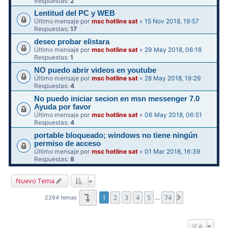
Respuestas:
2
Lentitud del PC y WEB
Último mensaje por
msc hotline sat
«
15 Nov 2018, 19:57
Respuestas:
17
deseo probar elistara
Último mensaje por
msc hotline sat
«
29 May 2018, 06:18
Respuestas:
1
NO puedo abrir videos en youtube
Último mensaje por
msc hotline sat
«
28 May 2018, 19:29
Respuestas:
4
No puedo iniciar secion en msn messenger 7.0
Ayuda por favor
Último mensaje por
msc hotline sat
«
06 May 2018, 06:51
Respuestas:
4
portable bloqueado; windows no tiene ningún
permiso de acceso
Último mensaje por
msc hotline sat
«
01 Mar 2018, 16:39
Respuestas:
8
Nuevo Tema
Página
1
de
74
1
2
3
4
5
74
Siguiente
2264 temas
…
Ir a