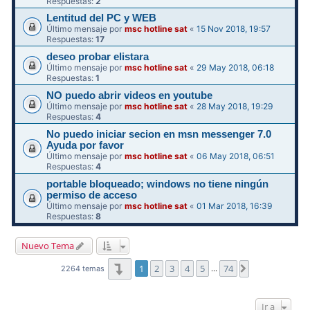
Respuestas:
2
Lentitud del PC y WEB
Último mensaje por
msc hotline sat
«
15 Nov 2018, 19:57
Respuestas:
17
deseo probar elistara
Último mensaje por
msc hotline sat
«
29 May 2018, 06:18
Respuestas:
1
NO puedo abrir videos en youtube
Último mensaje por
msc hotline sat
«
28 May 2018, 19:29
Respuestas:
4
No puedo iniciar secion en msn messenger 7.0
Ayuda por favor
Último mensaje por
msc hotline sat
«
06 May 2018, 06:51
Respuestas:
4
portable bloqueado; windows no tiene ningún
permiso de acceso
Último mensaje por
msc hotline sat
«
01 Mar 2018, 16:39
Respuestas:
8
Nuevo Tema
Página
1
de
74
1
2
3
4
5
74
Siguiente
2264 temas
…
Ir a