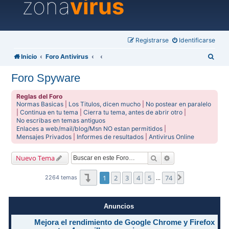
zona
virus
Registrarse
Identificarse
B
Inicio
Foro Antivirus
u
Foro Spyware
s
c
Reglas del Foro
Normas Basicas
|
Los Titulos, dicen mucho
|
No postear en paralelo
a
|
Continua en tu tema
|
Cierra tu tema, antes de abrir otro
|
No escribas en temas antiguos
r
Enlaces a web/mail/blog/Msn NO estan permitidos
|
Mensajes Privados
|
Informes de resultados
|
Antivirus Online
Buscar
Búsqueda avanzad
Nuevo Tema
Página
1
de
74
1
2
3
4
5
74
Siguiente
2264 temas
…
Anuncios
Mejora el rendimiento de Google Chrome y Firefox