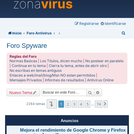
zona
virus
Registrarse
Identificarse
B
Inicio
Foro Antivirus
u
Foro Spyware
s
c
Reglas del Foro
Normas Basicas
|
Los Titulos, dicen mucho
|
No postear en paralelo
a
|
Continua en tu tema
|
Cierra tu tema, antes de abrir otro
|
No escribas en temas antiguos
r
Enlaces a web/mail/blog/Msn NO estan permitidos
|
Mensajes Privados
|
Informes de resultados
|
Antivirus Online
Buscar
Búsqueda avanzad
Nuevo Tema
Página
1
de
74
1
2
3
4
5
74
Siguiente
2264 temas
…
Anuncios
Mejora el rendimiento de Google Chrome y Firefox