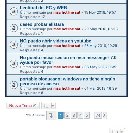
Respuestas:
2
Lentitud del PC y WEB
Último mensaje por
msc hotline sat
«
15 Nov 2018, 19:57
Respuestas:
17
deseo probar elistara
Último mensaje por
msc hotline sat
«
29 May 2018, 06:18
Respuestas:
1
NO puedo abrir videos en youtube
Último mensaje por
msc hotline sat
«
28 May 2018, 19:29
Respuestas:
4
No puedo iniciar secion en msn messenger 7.0
Ayuda por favor
Último mensaje por
msc hotline sat
«
06 May 2018, 06:51
Respuestas:
4
portable bloqueado; windows no tiene ningún
permiso de acceso
Último mensaje por
msc hotline sat
«
01 Mar 2018, 16:39
Respuestas:
8
Nuevo Tema
Página
1
de
74
1
2
3
4
5
74
Siguiente
2264 temas
…
Ir a