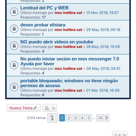
Respuestas:
2
Lentitud del PC y WEB
Último mensaje por
msc hotline sat
«
15 Nov 2018, 19:57
Respuestas:
17
deseo probar elistara
Último mensaje por
msc hotline sat
«
29 May 2018, 06:18
Respuestas:
1
NO puedo abrir videos en youtube
Último mensaje por
msc hotline sat
«
28 May 2018, 19:29
Respuestas:
4
No puedo iniciar secion en msn messenger 7.0
Ayuda por favor
Último mensaje por
msc hotline sat
«
06 May 2018, 06:51
Respuestas:
4
portable bloqueado; windows no tiene ningún
permiso de acceso
Último mensaje por
msc hotline sat
«
01 Mar 2018, 16:39
Respuestas:
8
Nuevo Tema
Página
1
de
74
1
2
3
4
5
74
Siguiente
2264 temas
…
Ir a