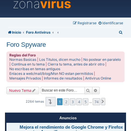
zona
virus
Registrarse
Identificarse
B
Inicio
Foro Antivirus
u
Foro Spyware
s
c
Reglas del Foro
Normas Basicas
|
Los Titulos, dicen mucho
|
No postear en paralelo
a
|
Continua en tu tema
|
Cierra tu tema, antes de abrir otro
|
No escribas en temas antiguos
r
Enlaces a web/mail/blog/Msn NO estan permitidos
|
Mensajes Privados
|
Informes de resultados
|
Antivirus Online
Buscar
Búsqueda avanzad
Nuevo Tema
Página
1
de
74
1
2
3
4
5
74
Siguiente
2264 temas
…
Anuncios
Mejora el rendimiento de Google Chrome y Firefox