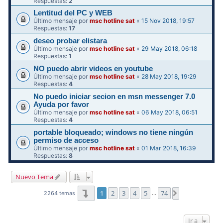
Respuestas:
2
Lentitud del PC y WEB
Último mensaje por
msc hotline sat
«
15 Nov 2018, 19:57
Respuestas:
17
deseo probar elistara
Último mensaje por
msc hotline sat
«
29 May 2018, 06:18
Respuestas:
1
NO puedo abrir videos en youtube
Último mensaje por
msc hotline sat
«
28 May 2018, 19:29
Respuestas:
4
No puedo iniciar secion en msn messenger 7.0
Ayuda por favor
Último mensaje por
msc hotline sat
«
06 May 2018, 06:51
Respuestas:
4
portable bloqueado; windows no tiene ningún
permiso de acceso
Último mensaje por
msc hotline sat
«
01 Mar 2018, 16:39
Respuestas:
8
Nuevo Tema
Página
1
de
74
1
2
3
4
5
74
Siguiente
2264 temas
…
Ir a