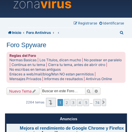
zona
virus
Registrarse
Identificarse
B
Inicio
Foro Antivirus
u
Foro Spyware
s
c
Reglas del Foro
Normas Basicas
|
Los Titulos, dicen mucho
|
No postear en paralelo
a
|
Continua en tu tema
|
Cierra tu tema, antes de abrir otro
|
No escribas en temas antiguos
r
Enlaces a web/mail/blog/Msn NO estan permitidos
|
Mensajes Privados
|
Informes de resultados
|
Antivirus Online
Buscar
Búsqueda avanzad
Nuevo Tema
Página
1
de
74
1
2
3
4
5
74
Siguiente
2264 temas
…
Anuncios
Mejora el rendimiento de Google Chrome y Firefox