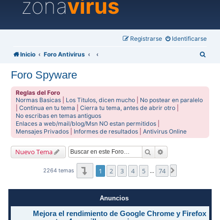
zona
virus
Registrarse
Identificarse
B
Inicio
Foro Antivirus
u
Foro Spyware
s
c
Reglas del Foro
Normas Basicas
|
Los Titulos, dicen mucho
|
No postear en paralelo
a
|
Continua en tu tema
|
Cierra tu tema, antes de abrir otro
|
No escribas en temas antiguos
r
Enlaces a web/mail/blog/Msn NO estan permitidos
|
Mensajes Privados
|
Informes de resultados
|
Antivirus Online
Buscar
Búsqueda avanzad
Nuevo Tema
Página
1
de
74
1
2
3
4
5
74
Siguiente
2264 temas
…
Anuncios
Mejora el rendimiento de Google Chrome y Firefox