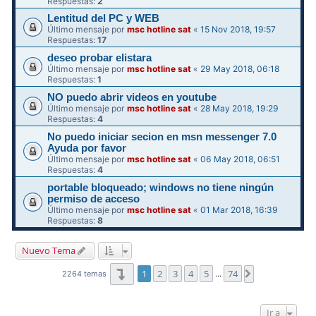
Respuestas:
2
Lentitud del PC y WEB
Último mensaje por
msc hotline sat
«
15 Nov 2018, 19:57
Respuestas:
17
deseo probar elistara
Último mensaje por
msc hotline sat
«
29 May 2018, 06:18
Respuestas:
1
NO puedo abrir videos en youtube
Último mensaje por
msc hotline sat
«
28 May 2018, 19:29
Respuestas:
4
No puedo iniciar secion en msn messenger 7.0
Ayuda por favor
Último mensaje por
msc hotline sat
«
06 May 2018, 06:51
Respuestas:
4
portable bloqueado; windows no tiene ningún
permiso de acceso
Último mensaje por
msc hotline sat
«
01 Mar 2018, 16:39
Respuestas:
8
Nuevo Tema
Página
1
de
74
1
2
3
4
5
74
Siguiente
2264 temas
…
Ir a