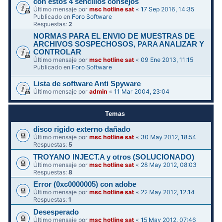
con estos 4 sencillos consejos
Último mensaje por
msc hotline sat
«
17 Sep 2016, 14:35
Publicado en
Foro Software
Respuestas:
2
NORMAS PARA EL ENVIO DE MUESTRAS DE
ARCHIVOS SOSPECHOSOS, PARA ANALIZAR Y
CONTROLAR
Último mensaje por
msc hotline sat
«
09 Ene 2013, 11:15
Publicado en
Foro Software
Lista de software Anti Spyware
Último mensaje por
admin
«
11 Mar 2004, 23:04
Temas
disco rigido externo dañado
Último mensaje por
msc hotline sat
«
30 May 2012, 18:54
Respuestas:
5
TROYANO INJECT.A y otros (SOLUCIONADO)
Último mensaje por
msc hotline sat
«
28 May 2012, 08:03
Respuestas:
8
Error (0xc0000005) con adobe
Último mensaje por
msc hotline sat
«
22 May 2012, 12:14
Respuestas:
1
Desesperado
Último mensaje por
msc hotline sat
«
15 May 2012, 07:46