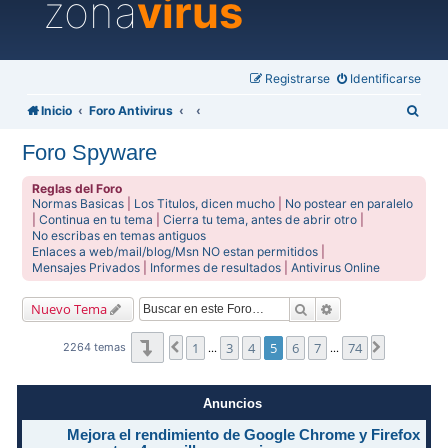
zona
virus
Registrarse
Identificarse
B
Inicio
Foro Antivirus
u
Foro Spyware
s
c
Reglas del Foro
Normas Basicas
|
Los Titulos, dicen mucho
|
No postear en paralelo
a
|
Continua en tu tema
|
Cierra tu tema, antes de abrir otro
|
No escribas en temas antiguos
r
Enlaces a web/mail/blog/Msn NO estan permitidos
|
Mensajes Privados
|
Informes de resultados
|
Antivirus Online
Buscar
Búsqueda avanzad
Nuevo Tema
Página
5
de
74
1
3
4
5
6
7
74
Anterior
Siguiente
2264 temas
…
…
Anuncios
Mejora el rendimiento de Google Chrome y Firefox