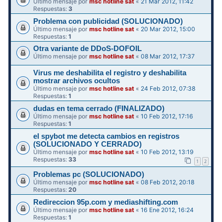
Último mensaje por
msc hotline sat
«
21 Mar 2012, 11:42
Respuestas:
3
Problema con publicidad (SOLUCIONADO)
Último mensaje por
msc hotline sat
«
20 Mar 2012, 15:00
Respuestas:
1
Otra variante de DDoS-DOFOIL
Último mensaje por
msc hotline sat
«
08 Mar 2012, 17:37
Virus me deshabilita el registro y deshabilita
mostrar archivos ocultos
Último mensaje por
msc hotline sat
«
24 Feb 2012, 07:38
Respuestas:
1
dudas en tema cerrado (FINALIZADO)
Último mensaje por
msc hotline sat
«
10 Feb 2012, 17:16
Respuestas:
1
el spybot me detecta cambios en registros
(SOLUCIONADO Y CERRADO)
Último mensaje por
msc hotline sat
«
10 Feb 2012, 13:19
Respuestas:
33
1
2
Problemas pc (SOLUCIONADO)
Último mensaje por
msc hotline sat
«
08 Feb 2012, 20:18
Respuestas:
20
Redireccion 95p.com y mediashifting.com
Último mensaje por
msc hotline sat
«
16 Ene 2012, 16:24
Respuestas:
1