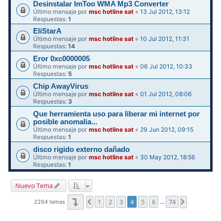
Desinstalar ImToo WMA Mp3 Converter
Último mensaje por
msc hotline sat
«
13 Jul 2012, 13:12
Respuestas:
1
EliStarA
Último mensaje por
msc hotline sat
«
10 Jul 2012, 11:31
Respuestas:
14
Eror 0xc0000005
Último mensaje por
msc hotline sat
«
06 Jul 2012, 10:33
Respuestas:
5
Chip AwayVirus
Último mensaje por
msc hotline sat
«
01 Jul 2012, 08:06
Respuestas:
3
Que herramienta uso para liberar mi internet por
posible anomalia...
Último mensaje por
msc hotline sat
«
29 Jun 2012, 09:15
Respuestas:
1
disco rigido externo dañado
Último mensaje por
msc hotline sat
«
30 May 2012, 18:56
Respuestas:
1
Nuevo Tema
Página
4
de
74
1
2
3
4
5
6
74
Anterior
Siguiente
2264 temas
…