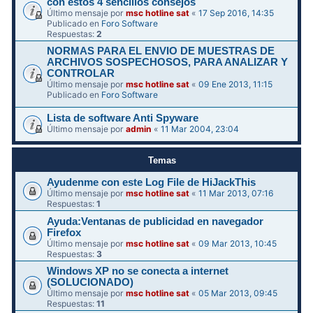
con estos 4 sencillos consejos
Último mensaje por
msc hotline sat
«
17 Sep 2016, 14:35
Publicado en
Foro Software
Respuestas:
2
NORMAS PARA EL ENVIO DE MUESTRAS DE
ARCHIVOS SOSPECHOSOS, PARA ANALIZAR Y
CONTROLAR
Último mensaje por
msc hotline sat
«
09 Ene 2013, 11:15
Publicado en
Foro Software
Lista de software Anti Spyware
Último mensaje por
admin
«
11 Mar 2004, 23:04
Temas
Ayudenme con este Log File de HiJackThis
Último mensaje por
msc hotline sat
«
11 Mar 2013, 07:16
Respuestas:
1
Ayuda:Ventanas de publicidad en navegador
Firefox
Último mensaje por
msc hotline sat
«
09 Mar 2013, 10:45
Respuestas:
3
Windows XP no se conecta a internet
(SOLUCIONADO)
Último mensaje por
msc hotline sat
«
05 Mar 2013, 09:45
Respuestas:
11