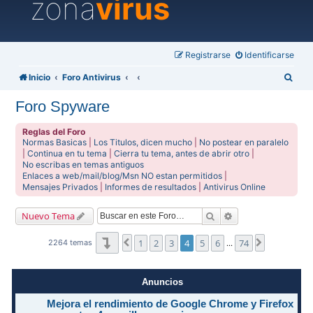
zona
virus
Registrarse
Identificarse
B
Inicio
Foro Antivirus
u
Foro Spyware
s
c
Reglas del Foro
Normas Basicas
|
Los Titulos, dicen mucho
|
No postear en paralelo
a
|
Continua en tu tema
|
Cierra tu tema, antes de abrir otro
|
No escribas en temas antiguos
r
Enlaces a web/mail/blog/Msn NO estan permitidos
|
Mensajes Privados
|
Informes de resultados
|
Antivirus Online
Buscar
Búsqueda avanzad
Nuevo Tema
Página
4
de
74
1
2
3
4
5
6
74
Anterior
Siguiente
2264 temas
…
Anuncios
Mejora el rendimiento de Google Chrome y Firefox