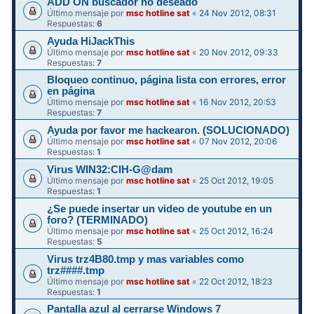
ADD ON buscador no deseado
Último mensaje por
msc hotline sat
«
24 Nov 2012, 08:31
Respuestas:
6
Ayuda HiJackThis
Último mensaje por
msc hotline sat
«
20 Nov 2012, 09:33
Respuestas:
7
Bloqueo continuo, página lista con errores, error
en página
Último mensaje por
msc hotline sat
«
16 Nov 2012, 20:53
Respuestas:
7
Ayuda por favor me hackearon. (SOLUCIONADO)
Último mensaje por
msc hotline sat
«
07 Nov 2012, 20:06
Respuestas:
1
Virus WIN32:CIH-G@dam
Último mensaje por
msc hotline sat
«
25 Oct 2012, 19:05
Respuestas:
1
¿Se puede insertar un video de youtube en un
foro? (TERMINADO)
Último mensaje por
msc hotline sat
«
25 Oct 2012, 16:24
Respuestas:
5
Virus trz4B80.tmp y mas variables como
trz####.tmp
Último mensaje por
msc hotline sat
«
22 Oct 2012, 18:23
Respuestas:
1
Pantalla azul al cerrarse Windows 7