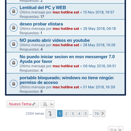
Respuestas:
2
Lentitud del PC y WEB
Último mensaje por
msc hotline sat
«
15 Nov 2018, 19:57
Respuestas:
17
deseo probar elistara
Último mensaje por
msc hotline sat
«
29 May 2018, 06:18
Respuestas:
1
NO puedo abrir videos en youtube
Último mensaje por
msc hotline sat
«
28 May 2018, 19:29
Respuestas:
4
No puedo iniciar secion en msn messenger 7.0
Ayuda por favor
Último mensaje por
msc hotline sat
«
06 May 2018, 06:51
Respuestas:
4
portable bloqueado; windows no tiene ningún
permiso de acceso
Último mensaje por
msc hotline sat
«
01 Mar 2018, 16:39
Respuestas:
8
Nuevo Tema
Página
1
de
74
1
2
3
4
5
74
Siguiente
2264 temas
…
Ir a