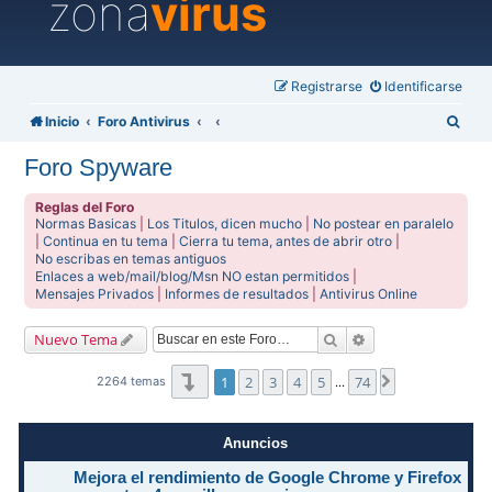
zona
virus
Registrarse
Identificarse
B
Inicio
Foro Antivirus
u
Foro Spyware
s
c
Reglas del Foro
Normas Basicas
|
Los Titulos, dicen mucho
|
No postear en paralelo
a
|
Continua en tu tema
|
Cierra tu tema, antes de abrir otro
|
No escribas en temas antiguos
r
Enlaces a web/mail/blog/Msn NO estan permitidos
|
Mensajes Privados
|
Informes de resultados
|
Antivirus Online
Buscar
Búsqueda avanzad
Nuevo Tema
Página
1
de
74
1
2
3
4
5
74
Siguiente
2264 temas
…
Anuncios
Mejora el rendimiento de Google Chrome y Firefox