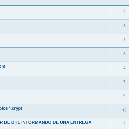
4
3
3
3
com
4
7
5
los *.crypt
13
ER DE DHL INFORMANDO DE UNA ENTREGA
2