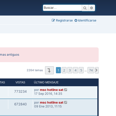
Buscar
Búsqueda ava
Registrarse
Identificarse
emas antiguos
Página
1
de
74
1
2
3
4
5
74
Siguiente
2264 temas
…
TAS
VISTAS
ÚLTIMO MENSAJE
por
msc hotline sat
773234
17 Sep 2016, 14:35
por
msc hotline sat
672840
09 Ene 2013, 11:15