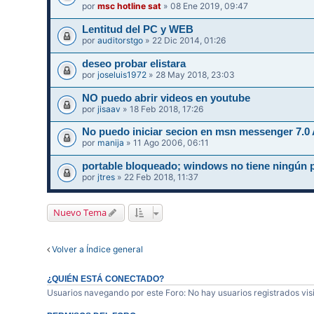
por
msc hotline sat
» 08 Ene 2019, 09:47
Lentitud del PC y WEB
por
auditorstgo
» 22 Dic 2014, 01:26
deseo probar elistara
por
joseluis1972
» 28 May 2018, 23:03
NO puedo abrir videos en youtube
por
jisaav
» 18 Feb 2018, 17:26
No puedo iniciar secion en msn messenger 7.0 
por
manija
» 11 Ago 2006, 06:11
portable bloqueado; windows no tiene ningún 
por
jtres
» 22 Feb 2018, 11:37
Nuevo Tema
Volver a Índice general
¿QUIÉN ESTÁ CONECTADO?
Usuarios navegando por este Foro: No hay usuarios registrados visi