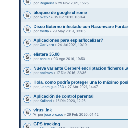
por
Regueira
» 29 Nov 2021, 15:25
bloqueo de google chrome
por
p7st7r
» 05 Dic 2013, 06:44
Disco Externo infectado con Rasonware Forda
por
thefla
» 29 May 2019, 03:05
Aplicaciones para espiar/localizar?
por
Garivero
» 24 Jul 2021, 10:10
elistara 35.08
por
panke
» 03 Ago 2016, 19:50
Nueva variante Cerber4 encriptacion ficheros .
por
optimvs
» 17 Dic 2016, 22:36
Hola, como podría proteger una lo máximo pos
por
juanmiguel233
» 27 Abr 2021, 14:47
Aplicación de control parental
por
Kailond
» 15 Dic 2020, 12:26
virus .Ink
por
jose orozco
» 29 Feb 2020, 01:42
GPS tracking