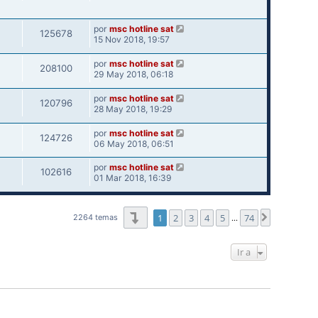
por
msc hotline sat
125678
15 Nov 2018, 19:57
por
msc hotline sat
208100
29 May 2018, 06:18
por
msc hotline sat
120796
28 May 2018, 19:29
por
msc hotline sat
124726
06 May 2018, 06:51
por
msc hotline sat
102616
01 Mar 2018, 16:39
Página
1
de
74
1
2
3
4
5
74
Siguiente
2264 temas
…
Ir a