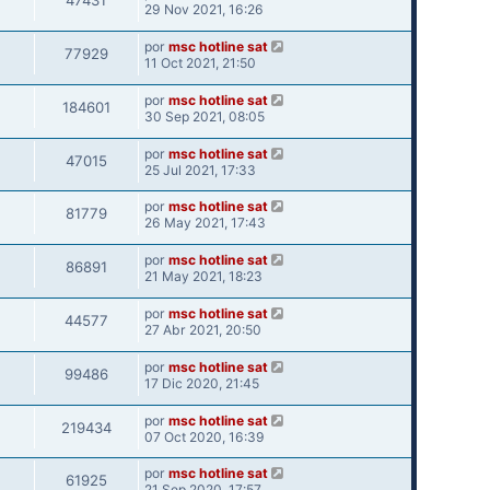
47431
29 Nov 2021, 16:26
por
msc hotline sat
77929
11 Oct 2021, 21:50
por
msc hotline sat
184601
30 Sep 2021, 08:05
por
msc hotline sat
47015
25 Jul 2021, 17:33
por
msc hotline sat
81779
26 May 2021, 17:43
por
msc hotline sat
86891
21 May 2021, 18:23
por
msc hotline sat
44577
27 Abr 2021, 20:50
por
msc hotline sat
99486
17 Dic 2020, 21:45
por
msc hotline sat
219434
07 Oct 2020, 16:39
por
msc hotline sat
61925
21 Sep 2020, 17:57