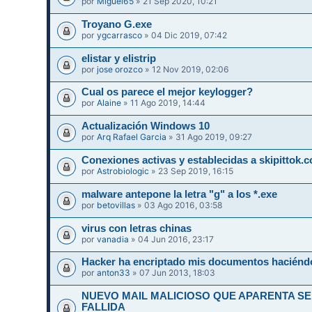
por
Miguel65
» 21 Sep 2020, 10:21
Troyano G.exe
por
ygcarrasco
» 04 Dic 2019, 07:42
elistar y elistrip
por
jose orozco
» 12 Nov 2019, 02:06
Cual os parece el mejor keylogger?
por
Alaine
» 11 Ago 2019, 14:44
Actualización Windows 10
por
Arq Rafael Garcia
» 31 Ago 2019, 09:27
Conexiones activas y establecidas a skipittok.
por
Astrobiologic
» 23 Sep 2019, 16:15
malware antepone la letra "g" a los *.exe
por
betovillas
» 03 Ago 2016, 03:58
virus con letras chinas
por
vanadia
» 04 Jun 2016, 23:17
Hacker ha encriptado mis documentos haciéndo
por
anton33
» 07 Jun 2013, 18:03
NUEVO MAIL MALICIOSO QUE APARENTA S
FALLIDA