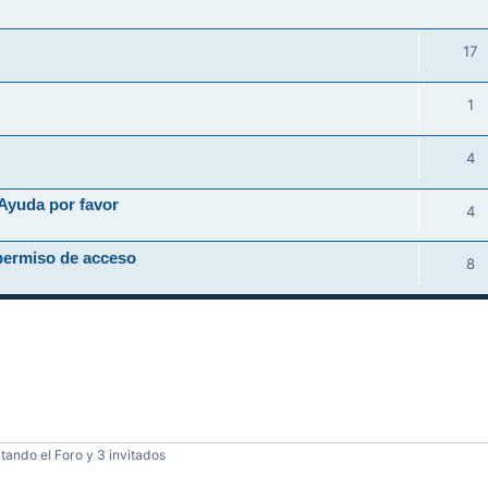
17
1
4
Ayuda por favor
4
permiso de acceso
8
tando el Foro y 3 invitados