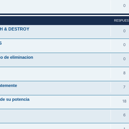
0
RESPUES
H & DESTROY
0
S
0
 de eliminacion
0
8
entemente
7
% de su potencia
18
6