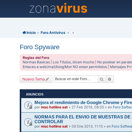
zona
virus
Inicio
Foro Antivirus
Foro Spyware
Reglas del Foro
Normas Basicas
|
Los Titulos, dicen mucho
|
No postear en parale
Enlaces a web/mail/blog/Msn NO estan permitidos
|
Mensajes Pr
Buscar
Búsqueda 
Nuevo Tema
ANUNCIOS
Mejora el rendimiento de Google Chrome y Fire
por
msc hotline sat
» 27 Feb 2016, 08:35 » en
Foro Softw
NORMAS PARA EL ENVIO DE MUESTRAS DE
CONTROLAR
por
msc hotline sat
» 09 Ene 2013, 11:15 » en
Foro Softwa