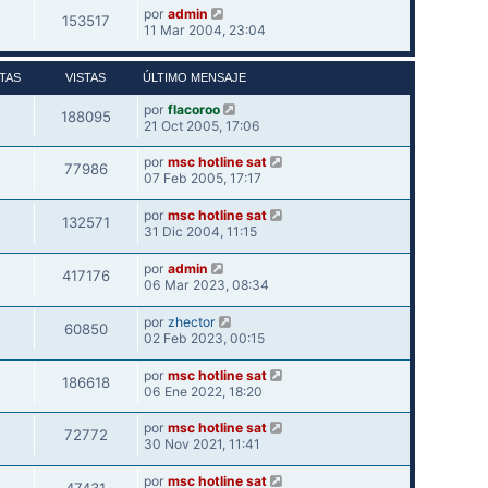
por
admin
153517
11 Mar 2004, 23:04
TAS
VISTAS
ÚLTIMO MENSAJE
por
flacoroo
188095
21 Oct 2005, 17:06
por
msc hotline sat
77986
07 Feb 2005, 17:17
por
msc hotline sat
132571
31 Dic 2004, 11:15
por
admin
417176
06 Mar 2023, 08:34
por
zhector
60850
02 Feb 2023, 00:15
por
msc hotline sat
186618
06 Ene 2022, 18:20
por
msc hotline sat
72772
30 Nov 2021, 11:41
por
msc hotline sat