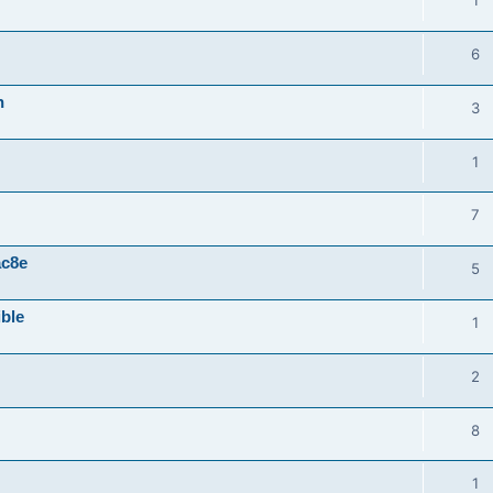
1
6
n
3
1
7
ac8e
5
ible
1
2
8
1