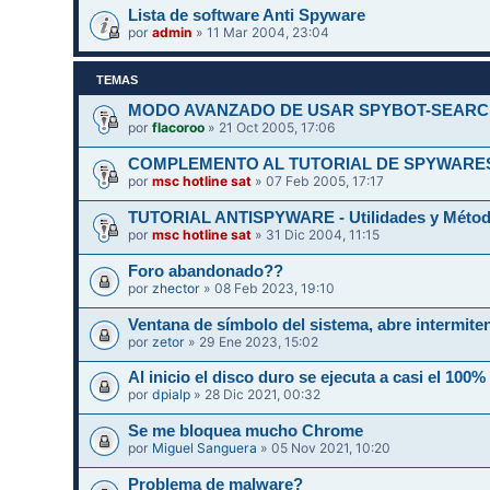
Lista de software Anti Spyware
por
admin
» 11 Mar 2004, 23:04
TEMAS
MODO AVANZADO DE USAR SPYBOT-SEARC
por
flacoroo
» 21 Oct 2005, 17:06
COMPLEMENTO AL TUTORIAL DE SPYWARE
por
msc hotline sat
» 07 Feb 2005, 17:17
TUTORIAL ANTISPYWARE - Utilidades y Método
por
msc hotline sat
» 31 Dic 2004, 11:15
Foro abandonado??
por
zhector
» 08 Feb 2023, 19:10
Ventana de símbolo del sistema, abre intermit
por
zetor
» 29 Ene 2023, 15:02
Al inicio el disco duro se ejecuta a casi el 100
por
dpialp
» 28 Dic 2021, 00:32
Se me bloquea mucho Chrome
por
Miguel Sanguera
» 05 Nov 2021, 10:20
Problema de malware?