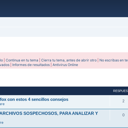
lo
|
Continua en tu tema
|
Cierra tu tema, antes de abrir otro
|
No escribas en t
ivados
|
Informes de resultados
|
Antivirus Online
avanzada
RESPUES
fox con estos 4 sencillos consejos
2
are
 ARCHIVOS SOSPECHOSOS, PARA ANALIZAR Y
0
re